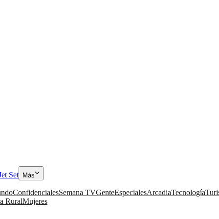
Jet Set
Más
ndo
Confidenciales
Semana TV
Gente
Especiales
Arcadia
Tecnología
Tur
a Rural
Mujeres