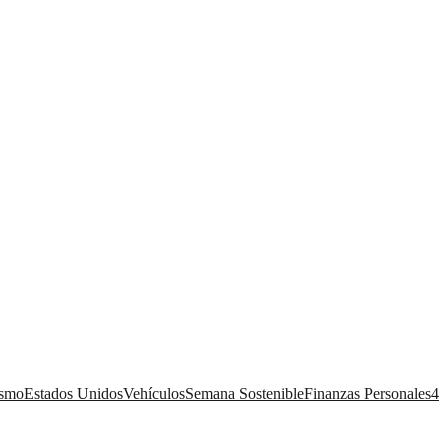
ismo
Estados Unidos
Vehículos
Semana Sostenible
Finanzas Personales
4