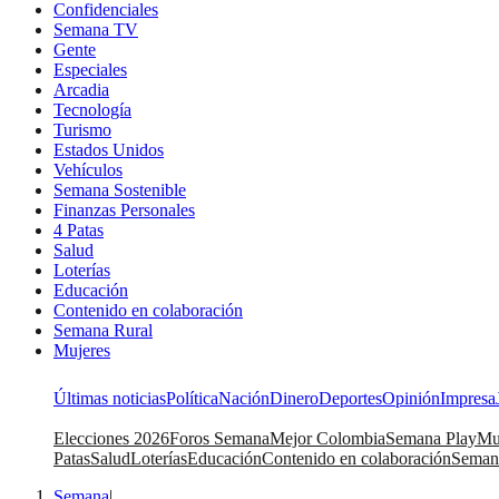
Confidenciales
Semana TV
Gente
Especiales
Arcadia
Tecnología
Turismo
Estados Unidos
Vehículos
Semana Sostenible
Finanzas Personales
4 Patas
Salud
Loterías
Educación
Contenido en colaboración
Semana Rural
Mujeres
Últimas noticias
Política
Nación
Dinero
Deportes
Opinión
Impresa
Elecciones 2026
Foros Semana
Mejor Colombia
Semana Play
Mu
Patas
Salud
Loterías
Educación
Contenido en colaboración
Seman
Semana
|