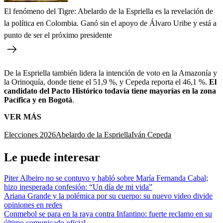
El fenómeno del Tigre: Abelardo de la Espriella es la revelación de
la política en Colombia. Ganó sin el apoyo de Álvaro Uribe y está a
punto de ser el próximo presidente
De la Espriella también lidera la intención de voto en la Amazonía y
la Orinoquía, donde tiene el 51,9 %, y Cepeda reporta el 46,1 %.
El
candidato del Pacto Histórico todavía tiene mayorías en la zona
Pacífica y en Bogotá
.
VER MÁS
Elecciones 2026
Abelardo de la Espriella
Iván Cepeda
Le puede interesar
Piter Albeiro no se contuvo y habló sobre María Fernanda Cabal;
hizo inesperada confesión: “Un día de mi vida”
Ariana Grande y la polémica por su cuerpo: su nuevo video divide
opiniones en redes
Conmebol se para en la raya contra Infantino: fuerte reclamo en su
último comunicado oficial