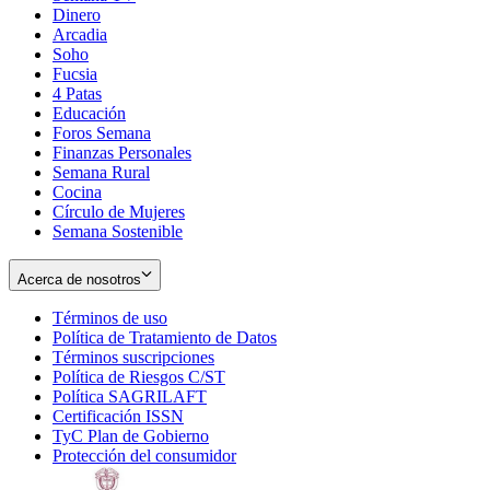
Dinero
Arcadia
Soho
Opens
Fucsia
in
Opens
4 Patas
new
in
Educación
window
new
Foros Semana
window
Finanzas Personales
Semana Rural
Cocina
Círculo de Mujeres
Semana Sostenible
Acerca de nosotros
Términos de uso
Opens
Política de Tratamiento de Datos
in
Opens
Términos suscripciones
new
Opens
in
Política de Riesgos C/ST
window
in
Opens
new
Política SAGRILAFT
Opens
new
in
window
Certificación ISSN
Opens
in
window
new
TyC Plan de Gobierno
in
new
Opens
window
Protección del consumidor
new
window
in
Opens
window
new
in