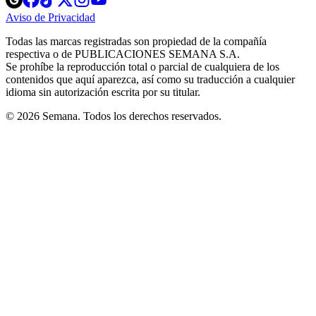
in
in
in
in
in
Aviso de Privacidad
Opens
new
new
new
new
new
in
window
window
window
window
window
Todas las marcas registradas son propiedad de la compañía
new
respectiva o de PUBLICACIONES SEMANA S.A.
window
Se prohíbe la reproducción total o parcial de cualquiera de los
contenidos que aquí aparezca, así como su traducción a cualquier
idioma sin autorización escrita por su titular.
© 2026 Semana. Todos los derechos reservados.