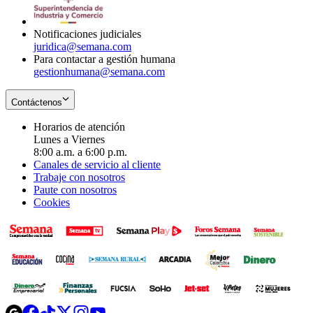
window
new
window
Notificaciones judiciales
juridica@semana.com
Para contactar a gestión humana
gestionhumana@semana.com
Contáctenos
Horarios de atención
Lunes a Viernes
8:00 a.m. a 6:00 p.m.
Canales de servicio al cliente
Trabaje con nosotros
Paute con nosotros
Cookies
Opens
Opens
Opens
Opens
Opens