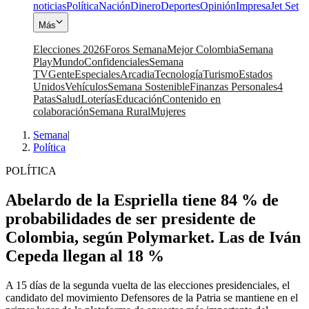
noticias
Política
Nación
Dinero
Deportes
Opinión
Impresa
Jet Set
Más
Elecciones 2026
Foros Semana
Mejor Colombia
Semana
Play
Mundo
Confidenciales
Semana
TV
Gente
Especiales
Arcadia
Tecnología
Turismo
Estados
Unidos
Vehículos
Semana Sostenible
Finanzas Personales
4
Patas
Salud
Loterías
Educación
Contenido en
colaboración
Semana Rural
Mujeres
Semana
|
Política
POLÍTICA
Abelardo de la Espriella tiene 84 % de
probabilidades de ser presidente de
Colombia, según Polymarket. Las de Iván
Cepeda llegan al 18 %
A 15 días de la segunda vuelta de las elecciones presidenciales, el
candidato del movimiento Defensores de la Patria se mantiene en el