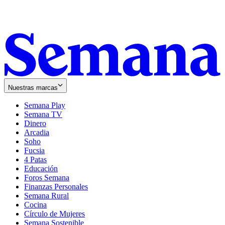
Nuestras marcas
Semana Play
Semana TV
Dinero
Arcadia
Soho
Opens
Fucsia
in
Opens
4 Patas
new
in
Educación
window
new
Foros Semana
window
Finanzas Personales
Semana Rural
Cocina
Círculo de Mujeres
Semana Sostenible