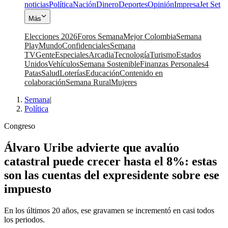
noticias
Política
Nación
Dinero
Deportes
Opinión
Impresa
Jet Set
Más
Elecciones 2026
Foros Semana
Mejor Colombia
Semana
Play
Mundo
Confidenciales
Semana
TV
Gente
Especiales
Arcadia
Tecnología
Turismo
Estados
Unidos
Vehículos
Semana Sostenible
Finanzas Personales
4
Patas
Salud
Loterías
Educación
Contenido en
colaboración
Semana Rural
Mujeres
Semana
|
Política
Congreso
Álvaro Uribe advierte que avalúo
catastral puede crecer hasta el 8%: estas
son las cuentas del expresidente sobre ese
impuesto
En los últimos 20 años, ese gravamen se incrementó en casi todos
los periodos.