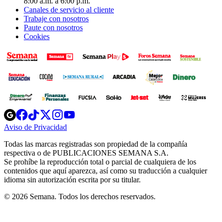
8:00 a.m. a 6:00 p.m.
Canales de servicio al cliente
Trabaje con nosotros
Paute con nosotros
Cookies
Opens
Opens
Opens
Opens
Opens
in
in
in
in
in
Aviso de Privacidad
Opens
new
new
new
new
new
in
window
window
window
window
window
Todas las marcas registradas son propiedad de la compañía
new
respectiva o de PUBLICACIONES SEMANA S.A.
window
Se prohíbe la reproducción total o parcial de cualquiera de los
contenidos que aquí aparezca, así como su traducción a cualquier
idioma sin autorización escrita por su titular.
© 2026 Semana. Todos los derechos reservados.