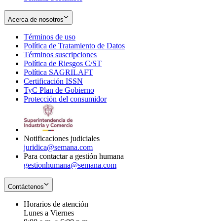
Acerca de nosotros
Términos de uso
Opens
Política de Tratamiento de Datos
in
Opens
Términos suscripciones
new
Opens
in
Política de Riesgos C/ST
window
in
Opens
new
Política SAGRILAFT
Opens
new
in
window
Certificación ISSN
Opens
in
window
new
TyC Plan de Gobierno
in
new
Opens
window
Protección del consumidor
new
window
in
Opens
window
new
in
window
new
window
Notificaciones judiciales
juridica@semana.com
Para contactar a gestión humana
gestionhumana@semana.com
Contáctenos
Horarios de atención
Lunes a Viernes