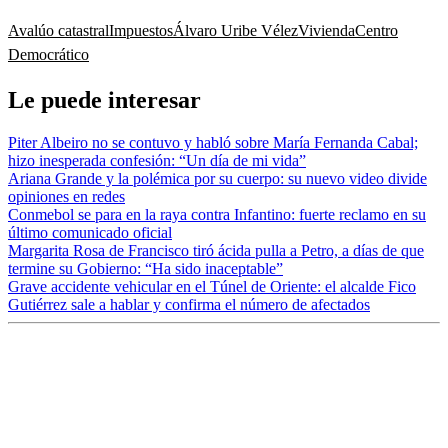
Avalúo catastral
Impuestos
Álvaro Uribe Vélez
Vivienda
Centro
Democrático
Le puede interesar
Piter Albeiro no se contuvo y habló sobre María Fernanda Cabal;
hizo inesperada confesión: “Un día de mi vida”
Ariana Grande y la polémica por su cuerpo: su nuevo video divide
opiniones en redes
Conmebol se para en la raya contra Infantino: fuerte reclamo en su
último comunicado oficial
Margarita Rosa de Francisco tiró ácida pulla a Petro, a días de que
termine su Gobierno: “Ha sido inaceptable”
Grave accidente vehicular en el Túnel de Oriente: el alcalde Fico
Gutiérrez sale a hablar y confirma el número de afectados