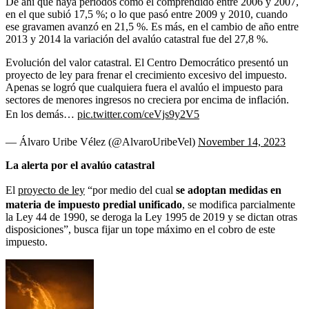
De ahí que haya periodos como el comprendido entre 2006 y 2007,
en el que subió 17,5 %; o lo que pasó entre 2009 y 2010, cuando
ese gravamen avanzó en 21,5 %. Es más, en el cambio de año entre
2013 y 2014 la variación del avalúo catastral fue del 27,8 %.
Evolución del valor catastral. El Centro Democrático presentó un
proyecto de ley para frenar el crecimiento excesivo del impuesto.
Apenas se logró que cualquiera fuera el avalúo el impuesto para
sectores de menores ingresos no creciera por encima de inflación.
En los demás…
pic.twitter.com/ceVjs9y2V5
— Álvaro Uribe Vélez (@AlvaroUribeVel)
November 14, 2023
La alerta por el avalúo catastral
El
proyecto de ley
“por medio del cual
se adoptan medidas en
materia de impuesto predial unificado
, se modifica parcialmente
la Ley 44 de 1990, se deroga la Ley 1995 de 2019 y se dictan otras
disposiciones”, busca fijar un tope máximo en el cobro de este
impuesto.