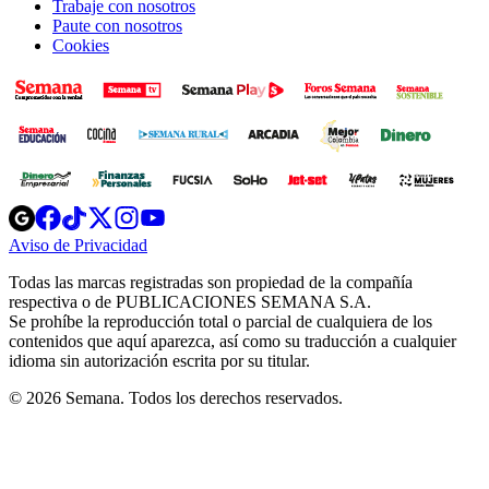
Trabaje con nosotros
Paute con nosotros
Cookies
Opens
Opens
Opens
Opens
Opens
in
in
in
in
in
Aviso de Privacidad
Opens
new
new
new
new
new
in
window
window
window
window
window
Todas las marcas registradas son propiedad de la compañía
new
respectiva o de PUBLICACIONES SEMANA S.A.
window
Se prohíbe la reproducción total o parcial de cualquiera de los
contenidos que aquí aparezca, así como su traducción a cualquier
idioma sin autorización escrita por su titular.
© 2026 Semana. Todos los derechos reservados.