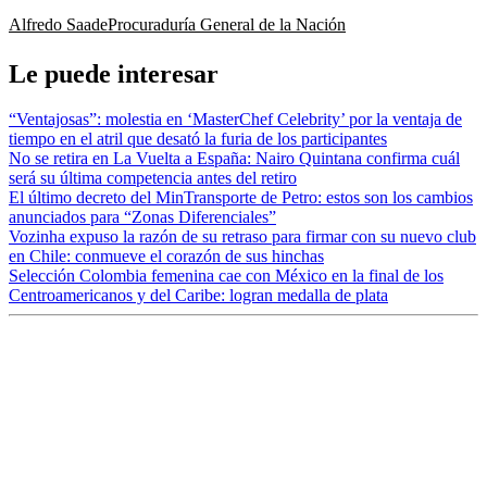
Alfredo Saade
Procuraduría General de la Nación
Le puede interesar
“Ventajosas”: molestia en ‘MasterChef Celebrity’ por la ventaja de
tiempo en el atril que desató la furia de los participantes
No se retira en La Vuelta a España: Nairo Quintana confirma cuál
será su última competencia antes del retiro
El último decreto del MinTransporte de Petro: estos son los cambios
anunciados para “Zonas Diferenciales”
Vozinha expuso la razón de su retraso para firmar con su nuevo club
en Chile: conmueve el corazón de sus hinchas
Selección Colombia femenina cae con México en la final de los
Centroamericanos y del Caribe: logran medalla de plata