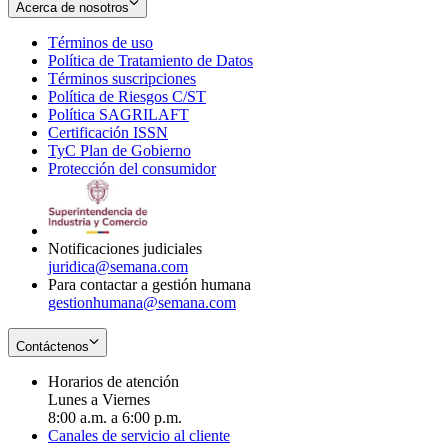
Acerca de nosotros
Términos de uso
Opens
Política de Tratamiento de Datos
in
Opens
Términos suscripciones
new
Opens
in
Política de Riesgos C/ST
window
in
Opens
new
Política SAGRILAFT
Opens
new
in
window
Certificación ISSN
Opens
in
window
new
TyC Plan de Gobierno
in
new
Opens
window
Protección del consumidor
new
window
in
Opens
window
new
in
window
new
window
Notificaciones judiciales
juridica@semana.com
Para contactar a gestión humana
gestionhumana@semana.com
Contáctenos
Horarios de atención
Lunes a Viernes
8:00 a.m. a 6:00 p.m.
Canales de servicio al cliente