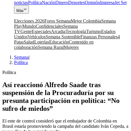
noticias
Política
Nación
Dinero
Deportes
Opinión
Impresa
Jet Set
Más
Elecciones 2026
Foros Semana
Mejor Colombia
Semana
Play
Mundo
Confidenciales
Semana
TV
Gente
Especiales
Arcadia
Tecnología
Turismo
Estados
Unidos
Vehículos
Semana Sostenible
Finanzas Personales
4
Patas
Salud
Loterías
Educación
Contenido en
colaboración
Semana Rural
Mujeres
Semana
|
Política
Política
Así reaccionó Alfredo Saade tras
suspensión de la Procuraduría por su
presunta participación en política: “No
sufro de miedos”
El ente de control consideró que el embajador de Colombia en
Brasil estaría promoviendo la campaña del candidato Iván Cepeda, a