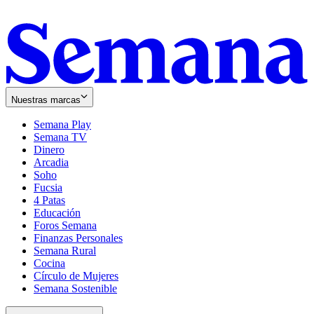
Nuestras marcas
Semana Play
Semana TV
Dinero
Arcadia
Soho
Opens
Fucsia
in
Opens
4 Patas
new
in
Educación
window
new
Foros Semana
window
Finanzas Personales
Semana Rural
Cocina
Círculo de Mujeres
Semana Sostenible