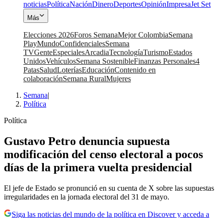
noticias
Política
Nación
Dinero
Deportes
Opinión
Impresa
Jet Set
Más
Elecciones 2026
Foros Semana
Mejor Colombia
Semana
Play
Mundo
Confidenciales
Semana
TV
Gente
Especiales
Arcadia
Tecnología
Turismo
Estados
Unidos
Vehículos
Semana Sostenible
Finanzas Personales
4
Patas
Salud
Loterías
Educación
Contenido en
colaboración
Semana Rural
Mujeres
Semana
|
Política
Política
Gustavo Petro denuncia supuesta
modificación del censo electoral a pocos
días de la primera vuelta presidencial
El jefe de Estado se pronunció en su cuenta de X sobre las supuestas
irregularidades en la jornada electoral del 31 de mayo.
Siga las noticias del mundo de la política en Discover y acceda a