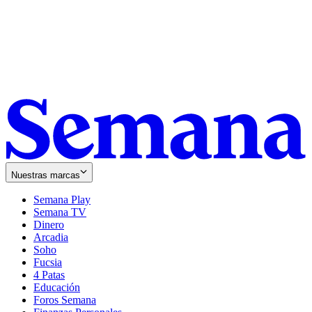
Nuestras marcas
Semana Play
Semana TV
Dinero
Arcadia
Soho
Opens
Fucsia
in
Opens
4 Patas
new
in
Educación
window
new
Foros Semana
window