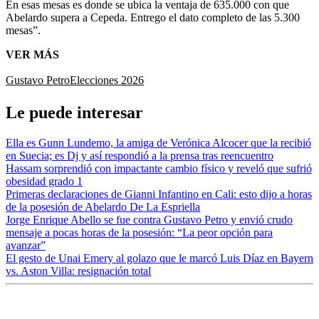
En esas mesas es donde se ubica la ventaja de 635.000 con que
Abelardo supera a Cepeda. Entrego el dato completo de las 5.300
mesas”.
VER MÁS
Gustavo Petro
Elecciones 2026
Le puede interesar
Ella es Gunn Lundemo, la amiga de Verónica Alcocer que la recibió
en Suecia; es Dj y así respondió a la prensa tras reencuentro
Hassam sorprendió con impactante cambio físico y reveló que sufrió
obesidad grado 1
Primeras declaraciones de Gianni Infantino en Cali: esto dijo a horas
de la posesión de Abelardo De La Espriella
Jorge Enrique Abello se fue contra Gustavo Petro y envió crudo
mensaje a pocas horas de la posesión: “La peor opción para
avanzar”
El gesto de Unai Emery al golazo que le marcó Luis Díaz en Bayern
vs. Aston Villa: resignación total