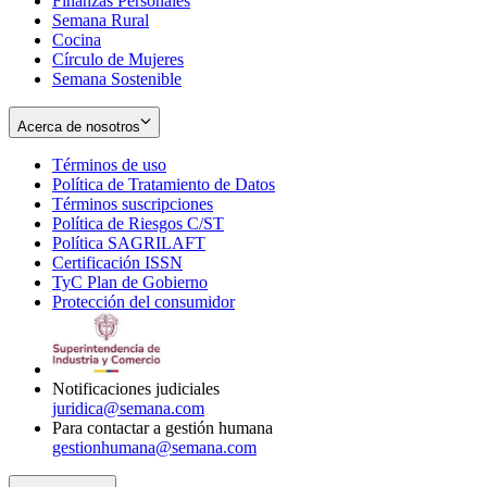
Finanzas Personales
Semana Rural
Cocina
Círculo de Mujeres
Semana Sostenible
Acerca de nosotros
Términos de uso
Opens
Política de Tratamiento de Datos
in
Opens
Términos suscripciones
new
Opens
in
Política de Riesgos C/ST
window
in
Opens
new
Política SAGRILAFT
Opens
new
in
window
Certificación ISSN
Opens
in
window
new
TyC Plan de Gobierno
in
new
Opens
window
Protección del consumidor
new
window
in
Opens
window
new
in
window
new
window
Notificaciones judiciales
juridica@semana.com
Para contactar a gestión humana
gestionhumana@semana.com