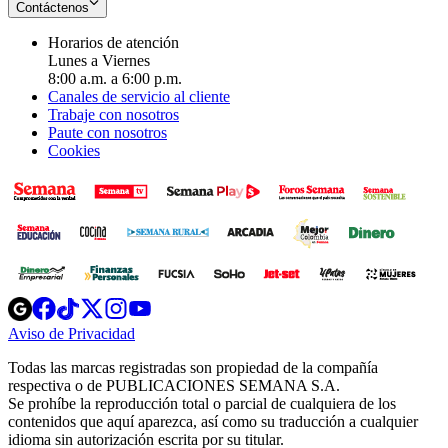
Contáctenos
Horarios de atención
Lunes a Viernes
8:00 a.m. a 6:00 p.m.
Canales de servicio al cliente
Trabaje con nosotros
Paute con nosotros
Cookies
Opens
Opens
Opens
Opens
Opens
in
in
in
in
in
Aviso de Privacidad
Opens
new
new
new
new
new
in
window
window
window
window
window
Todas las marcas registradas son propiedad de la compañía
new
respectiva o de PUBLICACIONES SEMANA S.A.
window
Se prohíbe la reproducción total o parcial de cualquiera de los
contenidos que aquí aparezca, así como su traducción a cualquier
idioma sin autorización escrita por su titular.