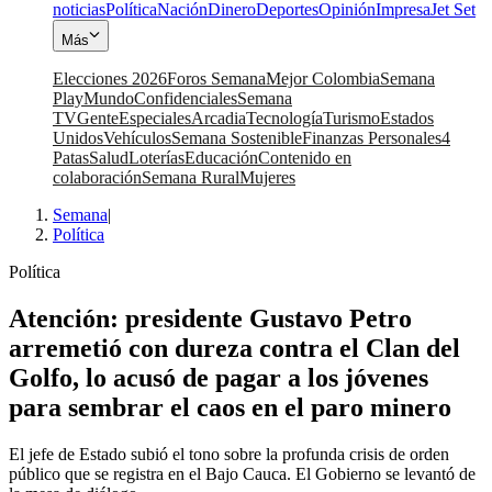
noticias
Política
Nación
Dinero
Deportes
Opinión
Impresa
Jet Set
Más
Elecciones 2026
Foros Semana
Mejor Colombia
Semana
Play
Mundo
Confidenciales
Semana
TV
Gente
Especiales
Arcadia
Tecnología
Turismo
Estados
Unidos
Vehículos
Semana Sostenible
Finanzas Personales
4
Patas
Salud
Loterías
Educación
Contenido en
colaboración
Semana Rural
Mujeres
Semana
|
Política
Política
Atención: presidente Gustavo Petro
arremetió con dureza contra el Clan del
Golfo, lo acusó de pagar a los jóvenes
para sembrar el caos en el paro minero
El jefe de Estado subió el tono sobre la profunda crisis de orden
público que se registra en el Bajo Cauca. El Gobierno se levantó de