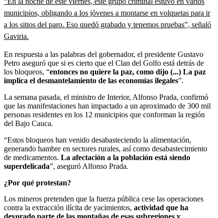
“En la noche de este viernes, este grupo criminal estuvo en varios
municipios, obligando a los jóvenes a montarse en volquetas para ir
a los sitios del paro. Eso quedó grabado y tenemos pruebas”, señaló
Gaviria.
En respuesta a las palabras del gobernador, el presidente Gustavo
Petro aseguró que si es cierto que el Clan del Golfo está detrás de
los bloqueos, “
entonces no quiere la paz, como dijo (...) La paz
implica el desmantelamiento de las economías ilegales
”.
La semana pasada, el ministro de Interior, Alfonso Prada, confirmó
que las manifestaciones han impactado a un aproximado de 300 mil
personas residentes en los 12 municipios que conforman la región
del Bajo Cauca.
“Estos bloqueos han venido desabasteciendo la alimentación,
generando hambre en sectores rurales, así como desabastecimiento
de medicamentos.
La afectación a la población está siendo
superdelicada
”, aseguró Alfonso Prada.
¿Por qué protestan?
Los mineros pretenden que la fuerza pública cese las operaciones
contra la extracción ilícita de yacimientos,
actividad que ha
devorado parte de las montañas de esas subregiones y