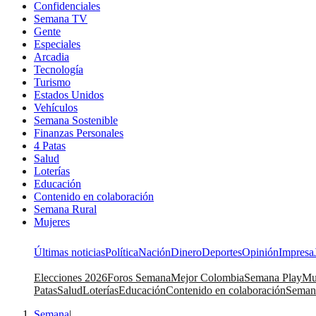
Confidenciales
Semana TV
Gente
Especiales
Arcadia
Tecnología
Turismo
Estados Unidos
Vehículos
Semana Sostenible
Finanzas Personales
4 Patas
Salud
Loterías
Educación
Contenido en colaboración
Semana Rural
Mujeres
Últimas noticias
Política
Nación
Dinero
Deportes
Opinión
Impresa
Elecciones 2026
Foros Semana
Mejor Colombia
Semana Play
Mu
Patas
Salud
Loterías
Educación
Contenido en colaboración
Seman
Semana
|