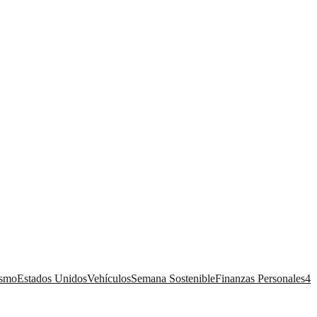
ismo
Estados Unidos
Vehículos
Semana Sostenible
Finanzas Personales
4