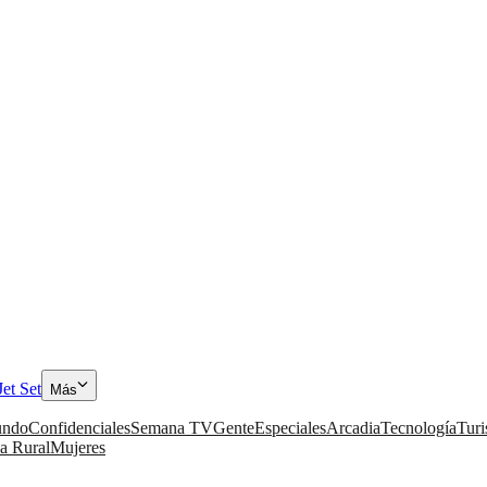
Jet Set
Más
ndo
Confidenciales
Semana TV
Gente
Especiales
Arcadia
Tecnología
Tur
a Rural
Mujeres