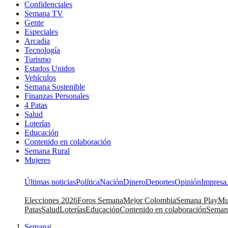
Confidenciales
Semana TV
Gente
Especiales
Arcadia
Tecnología
Turismo
Estados Unidos
Vehículos
Semana Sostenible
Finanzas Personales
4 Patas
Salud
Loterías
Educación
Contenido en colaboración
Semana Rural
Mujeres
Últimas noticias
Política
Nación
Dinero
Deportes
Opinión
Impresa
Elecciones 2026
Foros Semana
Mejor Colombia
Semana Play
Mu
Patas
Salud
Loterías
Educación
Contenido en colaboración
Seman
Semana
|