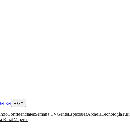
Jet Set
Más
ndo
Confidenciales
Semana TV
Gente
Especiales
Arcadia
Tecnología
Tur
a Rural
Mujeres