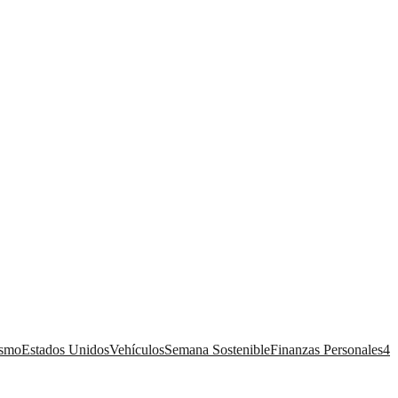
ismo
Estados Unidos
Vehículos
Semana Sostenible
Finanzas Personales
4