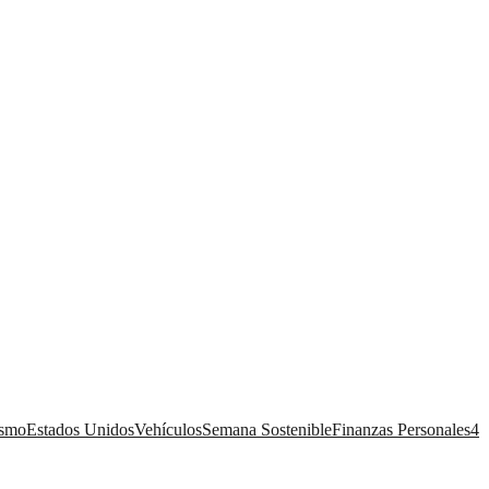
ismo
Estados Unidos
Vehículos
Semana Sostenible
Finanzas Personales
4