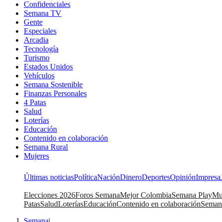
Confidenciales
Semana TV
Gente
Especiales
Arcadia
Tecnología
Turismo
Estados Unidos
Vehículos
Semana Sostenible
Finanzas Personales
4 Patas
Salud
Loterías
Educación
Contenido en colaboración
Semana Rural
Mujeres
Últimas noticias
Política
Nación
Dinero
Deportes
Opinión
Impresa
Elecciones 2026
Foros Semana
Mejor Colombia
Semana Play
Mu
Patas
Salud
Loterías
Educación
Contenido en colaboración
Seman
Semana
|