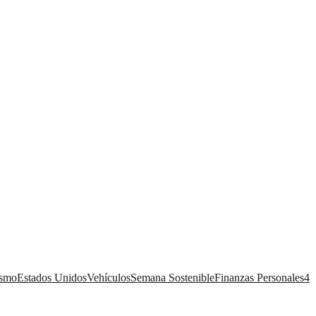
ismo
Estados Unidos
Vehículos
Semana Sostenible
Finanzas Personales
4