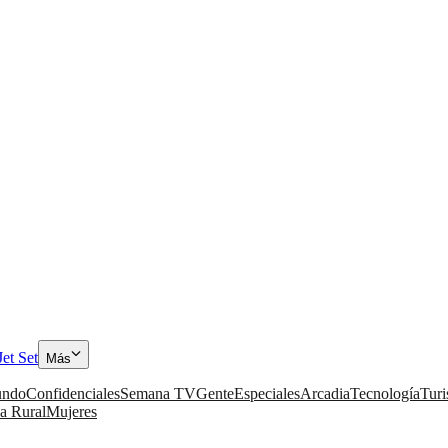
Jet Set
Más
ndo
Confidenciales
Semana TV
Gente
Especiales
Arcadia
Tecnología
Tur
a Rural
Mujeres