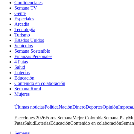
Confidenciales
Semana TV
Gente
Especiales
Arcadia
Tecnología
Turismo
Estados Unidos
Vehículos
Semana Sostenible
Finanzas Personales
4 Patas
Salud
Loterías
Educación
Contenido en colaboración
Semana Rural
Mujeres
Últimas noticias
Política
Nación
Dinero
Deportes
Opinión
Impresa
Elecciones 2026
Foros Semana
Mejor Colombia
Semana Play
Mu
Patas
Salud
Loterías
Educación
Contenido en colaboración
Seman
Semana
|