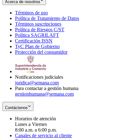
Acerca de nosotros
Términos de uso
Opens
Política de Tratamiento de Datos
in
Opens
Términos suscripciones
new
Opens
in
Política de Riesgos C/ST
window
in
Opens
new
Política SAGRILAFT
Opens
new
in
window
Certificación ISSN
Opens
in
window
new
TyC Plan de Gobierno
in
new
Opens
window
Protección del consumidor
new
window
in
Opens
window
new
in
window
new
window
Notificaciones judiciales
juridica@semana.com
Para contactar a gestión humana
gestionhumana@semana.com
Contáctenos
Horarios de atención
Lunes a Viernes
8:00 a.m. a 6:00 p.m.
Canales de servicio al cliente