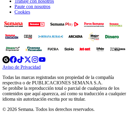
Trabaje con nosotros
Paute con nosotros
Cookies
Opens
Opens
Opens
Opens
Opens
in
in
in
in
in
Aviso de Privacidad
Opens
new
new
new
new
new
in
window
window
window
window
window
Todas las marcas registradas son propiedad de la compañía
new
respectiva o de PUBLICACIONES SEMANA S.A.
window
Se prohíbe la reproducción total o parcial de cualquiera de los
contenidos que aquí aparezca, así como su traducción a cualquier
idioma sin autorización escrita por su titular.
© 2026 Semana. Todos los derechos reservados.