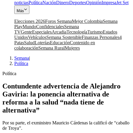
noticias
Política
Nación
Dinero
Deportes
Opinión
Impresa
Jet Set
Más
Elecciones 2026
Foros Semana
Mejor Colombia
Semana
Play
Mundo
Confidenciales
Semana
TV
Gente
Especiales
Arcadia
Tecnología
Turismo
Estados
Unidos
Vehículos
Semana Sostenible
Finanzas Personales
4
Patas
Salud
Loterías
Educación
Contenido en
colaboración
Semana Rural
Mujeres
Semana
|
Política
Política
Contundente advertencia de Alejandro
Gaviria: la ponencia alternativa de
reforma a la salud “nada tiene de
alternativa”
Por su parte, el exministro Mauricio Cárdenas la calificó de “caballo
de Troya”.