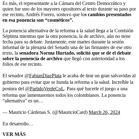
Es más, el representante a la Cámara del Centro Democrático y
quien fue uno de los mayores opositores al texto durante su paso por
ese recinto, Andrés Forero, sostuvo que lo
s cambios presentados
en esa ponencia son “cosméticos”.
La ponencia alternativa de la reforma a la salud llega a la Comisión
Séptima mientras que la otra ponencia, la de archivo, aún no tiene
fecha para su debate. Justamente, este martes durante la sesión
informal de la plenaria del Senado una de las firmantes de ese otro
texto, la
senadora Norma Hurtado, solicitó que se dé el debate
sobre la ponencia de archivo
que llegó con anterioridad a los
folios de ese recinto.
El senador
@FabianDiazPlata
le acaba de tirar un gran salvavidas al
gobierno para evitar que se hunda la reforma a la salud. Increíble la
postura del
@PartidoVerdeCoL
. Para qué hacerle el juego a una
reforma que lamentaremos todos los colombianos. La ponencia
“alternativa” es un…
— Mauricio Cárdenas S. (@MauricioCard)
March 26, 2024
En desarrollo…
VER MÁS