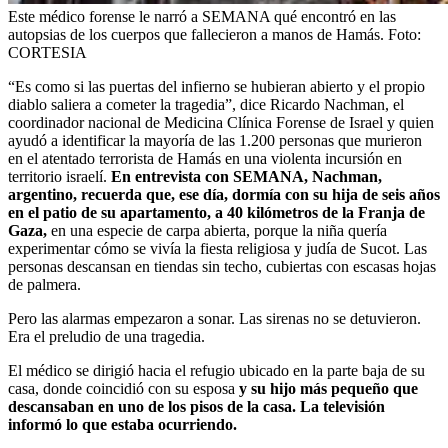
Este médico forense le narró a SEMANA qué encontró en las
autopsias de los cuerpos que fallecieron a manos de Hamás.
Foto:
CORTESIA
“Es como si las puertas del infierno se hubieran abierto y el propio
diablo saliera a cometer la tragedia”, dice Ricardo Nachman, el
coordinador nacional de Medicina Clínica Forense de Israel y quien
ayudó a identificar la mayoría de las 1.200 personas que murieron
en el atentado terrorista de Hamás en una violenta incursión en
territorio israelí.
En entrevista con SEMANA, Nachman,
argentino, recuerda que, ese día, dormía con su hija de seis años
en el patio de su apartamento, a 40 kilómetros de la Franja de
Gaza,
en una especie de carpa abierta, porque la niña quería
experimentar cómo se vivía la fiesta religiosa y judía de Sucot. Las
personas descansan en tiendas sin techo, cubiertas con escasas hojas
de palmera.
Pero las alarmas empezaron a sonar. Las sirenas no se detuvieron.
Era el preludio de una tragedia.
El médico se dirigió hacia el refugio ubicado en la parte baja de su
casa, donde coincidió con su esposa
y su hijo más pequeño que
descansaban en uno de los pisos de la casa. La televisión
informó lo que estaba ocurriendo.