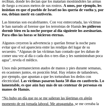
recibían, donde les decían que los matarían mostrándoles las armas
de fuego a escasos metros de sus rostros.
A unos, por ejemplo, les
insistían en que el pueblo de Israel no los quería de vuelta y, por
eso, debían morir en cautiverio.
Las historias son escalofriantes. Con voz entrecortada, las víctimas
le han narrado al forense que los terroristas de Hamás
les pidieron
dormir bien en la noche porque al día siguiente los asesinarían.
Para ellos las horas se hicieron eternas.
Algunos creyeron la advertencia y querían frenar la noche para
evitar que el sol apareciera entre las rendijas del lugar de su
secuestro. “Algunas de las víctimas han contado que les daban de
comer una vez al día o cada dos o tres días y les suministraban poca
agua”, revela el médico.
Unos más permanecieron atados de manos y pies durante semanas,
en ocasiones juntos, en posición fetal. Hay relatos de tailandeses,
por ejemplo, que apuntan a que les torturaban los dedos con
electricidad.
Las víctimas pasaron hasta 50 días en cautiverio. Lo
lamentable, es que aún hay más de un centenar de personas en
manos de Hamás.
“No hubo un día que no se me salieran las lágrimas en algún
momento de mi jornada laboral. Me atragantaba,
se me cerraba la