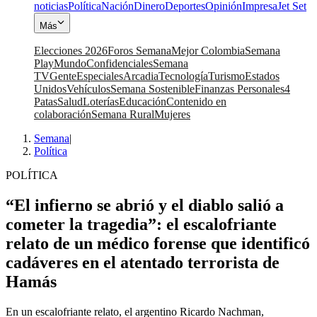
noticias
Política
Nación
Dinero
Deportes
Opinión
Impresa
Jet Set
Más
Elecciones 2026
Foros Semana
Mejor Colombia
Semana
Play
Mundo
Confidenciales
Semana
TV
Gente
Especiales
Arcadia
Tecnología
Turismo
Estados
Unidos
Vehículos
Semana Sostenible
Finanzas Personales
4
Patas
Salud
Loterías
Educación
Contenido en
colaboración
Semana Rural
Mujeres
Semana
|
Política
POLÍTICA
“El infierno se abrió y el diablo salió a
cometer la tragedia”: el escalofriante
relato de un médico forense que identificó
cadáveres en el atentado terrorista de
Hamás
En un escalofriante relato, el argentino Ricardo Nachman,