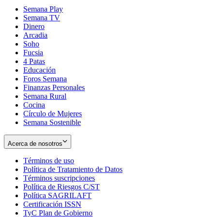
Semana Play
Semana TV
Dinero
Arcadia
Soho
Opens
Fucsia
in
Opens
4 Patas
new
in
Educación
window
new
Foros Semana
window
Finanzas Personales
Semana Rural
Cocina
Círculo de Mujeres
Semana Sostenible
Acerca de nosotros
Términos de uso
Opens
Política de Tratamiento de Datos
in
Opens
Términos suscripciones
new
Opens
in
Política de Riesgos C/ST
window
in
Opens
new
Política SAGRILAFT
Opens
new
in
window
Certificación ISSN
Opens
in
window
new
TyC Plan de Gobierno
in
new
Opens
window