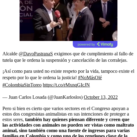
powered by
Alcalde
@DavoPastranaS
exigimos que de cumplimiento al fallo de
tutela que le ordena la suspensión y cancelación de las corralejas.
¡Así como para usted no existe respeto por la vida, tampoco existe el
respeto por lo que le ordena la justicia!
#NoMásOlé
#ColombiaSinToreo
https://t.co/rMxnqGIcJN
— Juan Carlos Losada (@JuanKarloslos)
October 13, 2022
Pero si bien es cierto que varios sectores en el Congreso apoyan a
estos dos congresistas animalistas en sus intenciones de proteger a
estos seres,
también hay quienes piensan diferente y creen que
las actividades con animales no pueden ser vistas como maltrato
animal, sino también como una fuente de ingresos para varias
familias en Colombia y como uno de los renglones clave de la