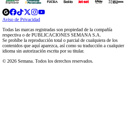
Opens
Opens
Opens
Opens
Opens
in
in
in
in
in
Aviso de Privacidad
Opens
new
new
new
new
new
in
window
window
window
window
window
Todas las marcas registradas son propiedad de la compañía
new
respectiva o de PUBLICACIONES SEMANA S.A.
window
Se prohíbe la reproducción total o parcial de cualquiera de los
contenidos que aquí aparezca, así como su traducción a cualquier
idioma sin autorización escrita por su titular.
© 2026 Semana. Todos los derechos reservados.