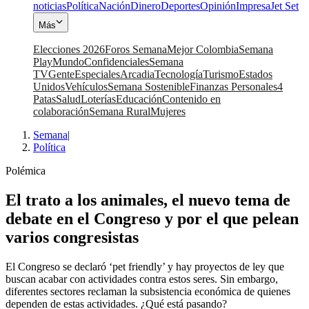
noticias
Política
Nación
Dinero
Deportes
Opinión
Impresa
Jet Set
Más
Elecciones 2026
Foros Semana
Mejor Colombia
Semana
Play
Mundo
Confidenciales
Semana
TV
Gente
Especiales
Arcadia
Tecnología
Turismo
Estados
Unidos
Vehículos
Semana Sostenible
Finanzas Personales
4
Patas
Salud
Loterías
Educación
Contenido en
colaboración
Semana Rural
Mujeres
Semana
|
Política
Polémica
El trato a los animales, el nuevo tema de
debate en el Congreso y por el que pelean
varios congresistas
El Congreso se declaró ‘pet friendly’ y hay proyectos de ley que
buscan acabar con actividades contra estos seres. Sin embargo,
diferentes sectores reclaman la subsistencia económica de quienes
dependen de estas actividades. ¿Qué está pasando?