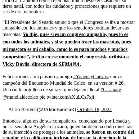
arribó al Capitolio con su ejemplar, traído desde el Casanare, su
tierra natal, con todos los cuidados y protecciones que requiere un
ser de esta naturaleza.
“El Presidente del Senado anunció que el Congreso se iba a mostrar
amigable con los animales y que los senadores podrían llevar sus
mascotas.
Yo dije, pues si es un congreso amigable, pues lo es
con todos los animales, y si se pueden traer las mascotas, pues
mi mascota es mi caballo, como lo es para muchos y muchos
campesinos”, le dijo en ese momento el congresista uribista a
Vicky Dávila, directora de
SEMANA
.
Felicitaciones a mi paisano y amigo
#YonencyCuevas
, nuevo
campeón del Encuentro Mundial de Coleo, en su versión # 26.
Un criollo orgulloso de su raza que deja en alto al
#Casanare
.
@mundialdecoleo
pic.twitter.com/zXuLCz7xji
— Alirio Barrera (@JAlirioBarreraR)
October 18, 2022
Entonces, algunos de sus compañeros, comenzando por Losada y
por la senadora Angélica Lozano, quien también ha dado muestras
de su intención de proteger a los animales,
se fueron en contra del
senador y lo calificaron, incluso, de buscar la atención de la