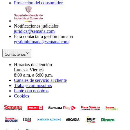
Protección del consumidor
new
window
in
Opens
window
new
in
window
new
window
Notificaciones judiciales
juridica@semana.com
Para contactar a gestión humana
gestionhumana@semana.com
Contáctenos
Horarios de atención
Lunes a Viernes
8:00 a.m. a 6:00 p.m.
Canales de servicio al cliente
Trabaje con nosotros
Paute con nosotros
Cookies