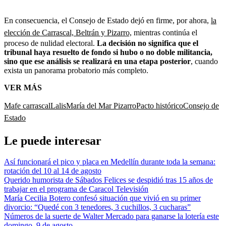
En consecuencia, el Consejo de Estado dejó en firme, por ahora,
la
elección de Carrascal, Beltrán y Pizarro,
mientras continúa el
proceso de nulidad electoral.
La decisión no significa que el
tribunal haya resuelto de fondo si hubo o no doble militancia,
sino que ese análisis se realizará en una etapa posterior
, cuando
exista un panorama probatorio más completo.
VER MÁS
Mafe carrascal
Lalis
María del Mar Pizarro
Pacto histórico
Consejo de
Estado
Le puede interesar
Así funcionará el pico y placa en Medellín durante toda la semana:
rotación del 10 al 14 de agosto
Querido humorista de Sábados Felices se despidió tras 15 años de
trabajar en el programa de Caracol Televisión
María Cecilia Botero confesó situación que vivió en su primer
divorcio: “Quedé con 3 tenedores, 3 cuchillos, 3 cucharas”
Números de la suerte de Walter Mercado para ganarse la lotería este
domingo, 9 de agosto