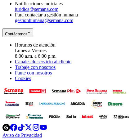
Notificaciones judiciales
juridica@semana.com
Para contactar a gestión humana
gestionhumana@semana.com
Contáctenos
Horarios de atención
Lunes a Viernes
8:00 a.m. a 6:00 p.m.
Canales de servicio al cliente
Trabaje con nosotros
Paute con nosotros
Cookies
Opens
Opens
Opens
Opens
Opens
in
in
in
in
in
Aviso de Privacidad
Opens
new
new
new
new
new