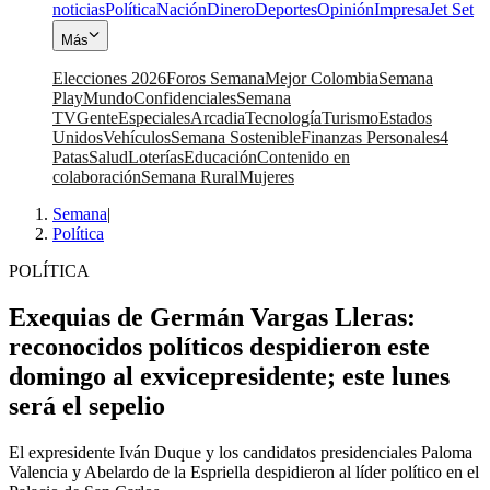
noticias
Política
Nación
Dinero
Deportes
Opinión
Impresa
Jet Set
Más
Elecciones 2026
Foros Semana
Mejor Colombia
Semana
Play
Mundo
Confidenciales
Semana
TV
Gente
Especiales
Arcadia
Tecnología
Turismo
Estados
Unidos
Vehículos
Semana Sostenible
Finanzas Personales
4
Patas
Salud
Loterías
Educación
Contenido en
colaboración
Semana Rural
Mujeres
Semana
|
Política
POLÍTICA
Exequias de Germán Vargas Lleras:
reconocidos políticos despidieron este
domingo al exvicepresidente; este lunes
será el sepelio
El expresidente Iván Duque y los candidatos presidenciales Paloma
Valencia y Abelardo de la Espriella despidieron al líder político en el