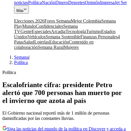
noticias
Política
Nación
Dinero
Deportes
Opinión
Impresa
Jet Set
Más
Elecciones 2026
Foros Semana
Mejor Colombia
Semana
Play
Mundo
Confidenciales
Semana
TV
Gente
Especiales
Arcadia
Tecnología
Turismo
Estados
Unidos
Vehículos
Semana Sostenible
Finanzas Personales
4
Patas
Salud
Loterías
Educación
Contenido en
colaboración
Semana Rural
Mujeres
Semana
|
Política
Política
Escalofriante cifra: presidente Petro
alertó que 700 personas han muerto por
el invierno que azota al país
El Gobierno nacional reportó más de 1 millón de personas
damnificadas por las constantes lluvias.
Siga las noticias del mundo de la política en Discover y acceda a