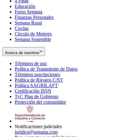
4 Patas
new
in
Educación
window
new
Foros Semana
window
Finanzas Personales
Semana Rural
Cocina
Círculo de Mujeres
Semana Sostenible
Acerca de nosotros
Términos de uso
Opens
Política de Tratamiento de Datos
in
Opens
Términos suscripciones
new
Opens
in
Política de Riesgos C/ST
window
in
Opens
new
Política SAGRILAFT
Opens
new
in
window
Certificación ISSN
Opens
in
window
new
TyC Plan de Gobierno
in
new
Opens
window
Protección del consumidor
new
window
in
Opens
window
new
in
window
new
window
Notificaciones judiciales
juridica@semana.com