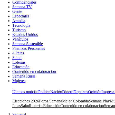
Confidenciales
Semana TV
Gente
Especiales
Arcadia
Tecnología
Turismo
Estados Unidos
Vehículos
Semana Sostenible
Finanzas Personales
4 Patas
Salud
Loterías
Educación
Contenido en colaboración
Semana Rural
Mujeres
Últimas noticias
Política
Nación
Dinero
Deportes
Opinión
Impresa
Elecciones 2026
Foros Semana
Mejor Colombia
Semana Play
Mu
Patas
Salud
Loterías
Educación
Contenido en colaboración
Seman
Semana
|