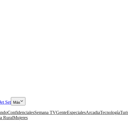
Jet Set
Más
ndo
Confidenciales
Semana TV
Gente
Especiales
Arcadia
Tecnología
Tur
a Rural
Mujeres