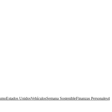
ismo
Estados Unidos
Vehículos
Semana Sostenible
Finanzas Personales
4