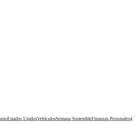
ismo
Estados Unidos
Vehículos
Semana Sostenible
Finanzas Personales
4