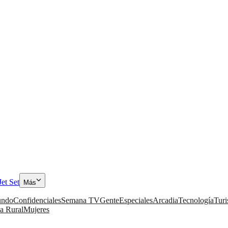
Jet Set
Más
ndo
Confidenciales
Semana TV
Gente
Especiales
Arcadia
Tecnología
Tur
a Rural
Mujeres