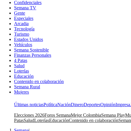
Confidenciales
Semana TV
Gente
Especiales
Arcadia
Tecnología
Turismo
Estados Unidos
Vehículos
Semana Sostenible
Finanzas Personales
4 Patas
Salud
Loterías
Educación
Contenido en colaboración
Semana Rural
Mujeres
Últimas noticias
Política
Nación
Dinero
Deportes
Opinión
Impresa
Elecciones 2026
Foros Semana
Mejor Colombia
Semana Play
Mu
Patas
Salud
Loterías
Educación
Contenido en colaboración
Seman
Semana
|