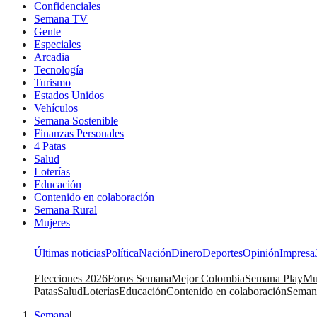
Confidenciales
Semana TV
Gente
Especiales
Arcadia
Tecnología
Turismo
Estados Unidos
Vehículos
Semana Sostenible
Finanzas Personales
4 Patas
Salud
Loterías
Educación
Contenido en colaboración
Semana Rural
Mujeres
Últimas noticias
Política
Nación
Dinero
Deportes
Opinión
Impresa
Elecciones 2026
Foros Semana
Mejor Colombia
Semana Play
Mu
Patas
Salud
Loterías
Educación
Contenido en colaboración
Seman
Semana
|