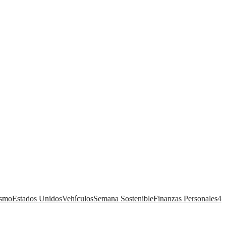
ismo
Estados Unidos
Vehículos
Semana Sostenible
Finanzas Personales
4