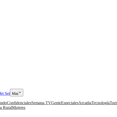
Jet Set
Más
ndo
Confidenciales
Semana TV
Gente
Especiales
Arcadia
Tecnología
Tur
a Rural
Mujeres