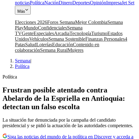
noticias
Política
Nación
Dinero
Deportes
Opinión
Impresa
Jet Set
Más
Elecciones 2026
Foros Semana
Mejor Colombia
Semana
Play
Mundo
Confidenciales
Semana
TV
Gente
Especiales
Arcadia
Tecnología
Turismo
Estados
Unidos
Vehículos
Semana Sostenible
Finanzas Personales
4
Patas
Salud
Loterías
Educación
Contenido en
colaboración
Semana Rural
Mujeres
Semana
|
Política
Política
Frustran posible atentado contra
Abelardo de la Espriella en Antioquia:
detectan un falso escolta
La situación fue denunciada por la campaña del candidato
presidencial y se pidió la actuación de las autoridades competentes.
Siga las noticias del mundo de la política en Discover y acceda a