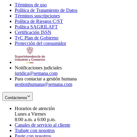
Términos de uso
Opens
Política de Tratamiento de Datos
in
Opens
Términos suscripciones
new
Opens
in
Política de Riesgos C/ST
window
in
Opens
new
Política SAGRILAFT
Opens
new
in
window
Certificación ISSN
Opens
in
window
new
TyC Plan de Gobierno
in
new
Opens
window
Protección del consumidor
new
window
in
Opens
window
new
in
window
new
window
Notificaciones judiciales
juridica@semana.com
Para contactar a gestión humana
gestionhumana@semana.com
Contáctenos
Horarios de atención
Lunes a Viernes
8:00 a.m. a 6:00 p.m.
Canales de servicio al cliente
Trabaje con nosotros
Paute con nosotros