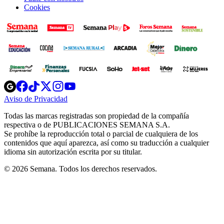
Cookies
Opens
Opens
Opens
Opens
Opens
in
in
in
in
in
Aviso de Privacidad
Opens
new
new
new
new
new
in
window
window
window
window
window
Todas las marcas registradas son propiedad de la compañía
new
respectiva o de PUBLICACIONES SEMANA S.A.
window
Se prohíbe la reproducción total o parcial de cualquiera de los
contenidos que aquí aparezca, así como su traducción a cualquier
idioma sin autorización escrita por su titular.
© 2026 Semana. Todos los derechos reservados.