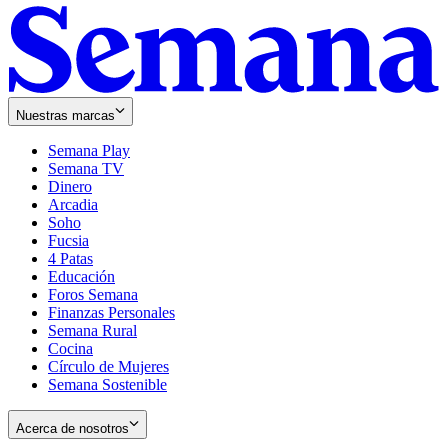
Nuestras marcas
Semana Play
Semana TV
Dinero
Arcadia
Soho
Opens
Fucsia
in
Opens
4 Patas
new
in
Educación
window
new
Foros Semana
window
Finanzas Personales
Semana Rural
Cocina
Círculo de Mujeres
Semana Sostenible
Acerca de nosotros