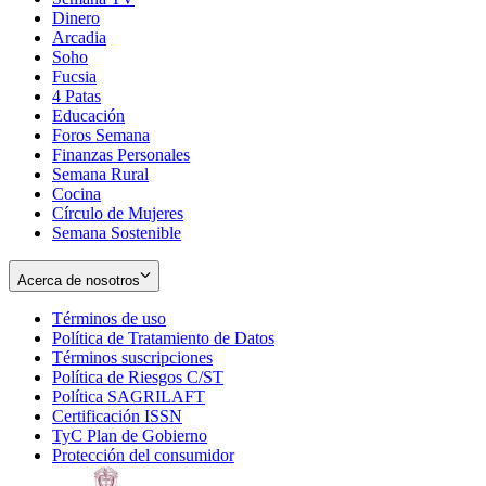
Dinero
Arcadia
Soho
Opens
Fucsia
in
Opens
4 Patas
new
in
Educación
window
new
Foros Semana
window
Finanzas Personales
Semana Rural
Cocina
Círculo de Mujeres
Semana Sostenible
Acerca de nosotros
Términos de uso
Opens
Política de Tratamiento de Datos
in
Opens
Términos suscripciones
new
Opens
in
Política de Riesgos C/ST
window
in
Opens
new
Política SAGRILAFT
Opens
new
in
window
Certificación ISSN
Opens
in
window
new
TyC Plan de Gobierno
in
new
Opens
window
Protección del consumidor
new
window
in
Opens
window
new
in