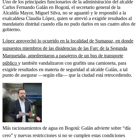
Uno de los principales funcionarios de la administración del alcalde
Carlos Fernando Galán en Bogotá, el secretario general de la
Alcaldía Mayor, Miguel Silva, no se aguantó y le respondió a la
exalcaldesa Claudia López, quien se atrevió a exigirle resultados al
mandatario distrital cuando ella no pudo darlos en sus cuatro años de
gobierno.
López aprovechó lo ocurrido en la localidad de Sumapaz, en donde
supuestos miembros de las disidencias de las Farc de la Segunda
Marquetalia, amedrentaron a pasajeros de un bus de transporte
público
y también vandalizaron con grafitis una camioneta, para
exigirle resultados en materia de seguridad al alcalde Galán, a tal
punto de asegurar —según ella— que la ciudad está retrocediendo.
Más racionamientos de agua en Bogotá: Galán advierte sobre “día
cero” y nuevas restricciones si no se cumplen estas condiciones