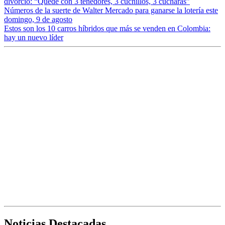
divorcio: “Quedé con 3 tenedores, 3 cuchillos, 3 cucharas”
Números de la suerte de Walter Mercado para ganarse la lotería este
domingo, 9 de agosto
Estos son los 10 carros híbridos que más se venden en Colombia:
hay un nuevo líder
Noticias Destacadas