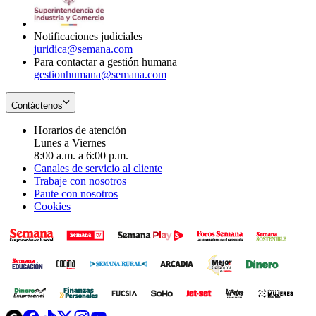
window
new
window
Notificaciones judiciales
juridica@semana.com
Para contactar a gestión humana
gestionhumana@semana.com
Contáctenos
Horarios de atención
Lunes a Viernes
8:00 a.m. a 6:00 p.m.
Canales de servicio al cliente
Trabaje con nosotros
Paute con nosotros
Cookies
Opens
Opens
Opens
Opens
Opens