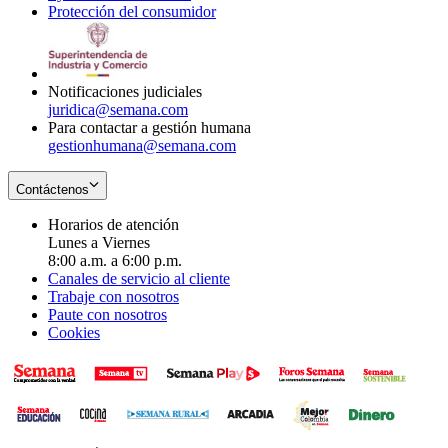
Protección del consumidor
new
window
in
Opens
window
new
in
window
new
window
Notificaciones judiciales
juridica@semana.com
Para contactar a gestión humana
gestionhumana@semana.com
Contáctenos
Horarios de atención
Lunes a Viernes
8:00 a.m. a 6:00 p.m.
Canales de servicio al cliente
Trabaje con nosotros
Paute con nosotros
Cookies