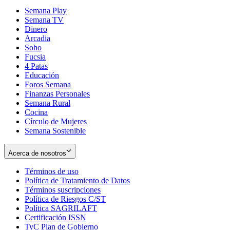
Semana Play
Semana TV
Dinero
Arcadia
Soho
Opens
Fucsia
in
Opens
4 Patas
new
in
Educación
window
new
Foros Semana
window
Finanzas Personales
Semana Rural
Cocina
Círculo de Mujeres
Semana Sostenible
Acerca de nosotros
Términos de uso
Opens
Política de Tratamiento de Datos
in
Opens
Términos suscripciones
new
Opens
in
Política de Riesgos C/ST
window
in
Opens
new
Política SAGRILAFT
Opens
new
in
window
Certificación ISSN
Opens
in
window
new
TyC Plan de Gobierno
in
new
Opens
window