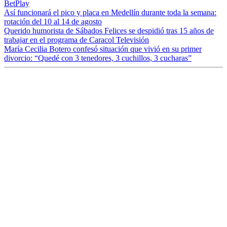
BetPlay
Así funcionará el pico y placa en Medellín durante toda la semana:
rotación del 10 al 14 de agosto
Querido humorista de Sábados Felices se despidió tras 15 años de
trabajar en el programa de Caracol Televisión
María Cecilia Botero confesó situación que vivió en su primer
divorcio: “Quedé con 3 tenedores, 3 cuchillos, 3 cucharas”