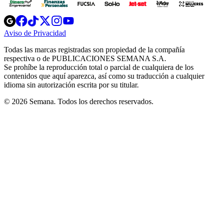
Opens
Opens
Opens
Opens
Opens
in
in
in
in
in
Aviso de Privacidad
Opens
new
new
new
new
new
in
window
window
window
window
window
Todas las marcas registradas son propiedad de la compañía
new
respectiva o de PUBLICACIONES SEMANA S.A.
window
Se prohíbe la reproducción total o parcial de cualquiera de los
contenidos que aquí aparezca, así como su traducción a cualquier
idioma sin autorización escrita por su titular.
© 2026 Semana. Todos los derechos reservados.