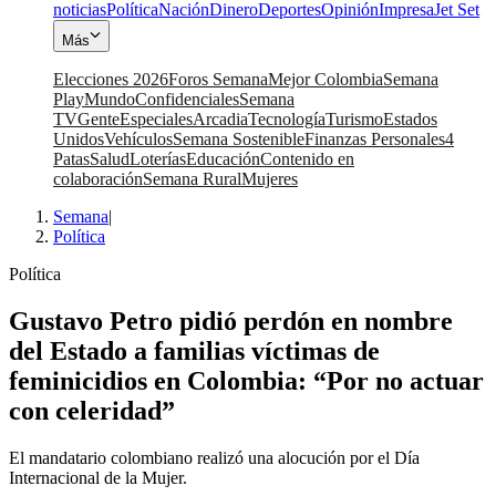
noticias
Política
Nación
Dinero
Deportes
Opinión
Impresa
Jet Set
Más
Elecciones 2026
Foros Semana
Mejor Colombia
Semana
Play
Mundo
Confidenciales
Semana
TV
Gente
Especiales
Arcadia
Tecnología
Turismo
Estados
Unidos
Vehículos
Semana Sostenible
Finanzas Personales
4
Patas
Salud
Loterías
Educación
Contenido en
colaboración
Semana Rural
Mujeres
Semana
|
Política
Política
Gustavo Petro pidió perdón en nombre
del Estado a familias víctimas de
feminicidios en Colombia: “Por no actuar
con celeridad”
El mandatario colombiano realizó una alocución por el Día
Internacional de la Mujer.