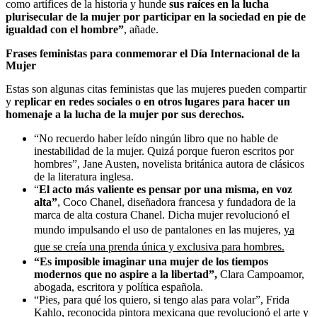
como artífices de la historia y hunde
sus raíces en la lucha
plurisecular de la mujer por participar en la sociedad en pie de
igualdad con el hombre”
, añade.
Frases feministas para conmemorar el Día Internacional de la
Mujer
Estas son algunas citas feministas que las mujeres pueden compartir
y
replicar en redes sociales o en otros lugares para hacer un
homenaje a la lucha de la mujer por sus derechos.
“No recuerdo haber leído ningún libro
que no hable de
inestabilidad de la mujer. Quizá porque fueron escritos por
hombres”, Jane Austen, novelista británica autora de clásicos
de la literatura inglesa.
“
El acto más valiente es pensar por una misma, en voz
alta”
, Coco Chanel, diseñadora francesa y fundadora de la
marca de alta costura Chanel. Dicha mujer revolucionó el
mundo impulsando el uso de pantalones en las mujeres,
ya
que se creía una prenda única y exclusiva para hombres.
“Es imposible imaginar una mujer de los tiempos
modernos que no aspire a la libertad”,
Clara Campoamor,
abogada, escritora y política española.
“Pies, para qué los quiero, si tengo alas para volar”, Frida
Kahlo, reconocida pintora mexicana que revolucionó el arte y