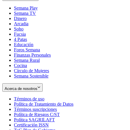
Semana Play
Semana TV
Dinero
Arcadia
Soho
Opens
Fucsia
in
Opens
4 Patas
new
in
Educación
window
new
Foros Semana
window
Finanzas Personales
Semana Rural
Cocina
Círculo de Mujeres
Semana Sostenible
Acerca de nosotros
Términos de uso
Opens
Política de Tratamiento de Datos
in
Opens
Términos suscripciones
new
Opens
in
Política de Riesgos C/ST
window
in
Opens
new
Política SAGRILAFT
Opens
new
in
window
Certificación ISSN
Opens
in
window
new