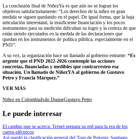
La conclusión final de NiñezYa es que aún no se logran los
objetivos satisfactoriamente: “Los derechos de la niñez en gran
medida se siguen quedando en el papel. De igual forma, que la baja
articulación interestatal, la insuficiente financiación y los pocos
instrumentos para su medición dificultan su logro y la certeza de que
están siendo ejecutados en la medida de las declaraciones que
quedan en los instrumentos de política pública, especialmente en el
PND”.
A su vez, la organización hace un llamado al gobierno entrante:
“Es
urgente que el PND 2022-2026 contemple las acciones
concretas, financiadas y medibles que contrarresten esa
situación. Un llamado de NiñezYA al gobierno de Gustavo
Petro y Francia Márquez.”
VER MÁS
Niñez en Colombia
Iván Duque
Gustavo Petro
Le puede interesar
El cambio que se acerca: Terpel prepara su red para la era de los
carros eléctricos
Así quedó la clasificación general del Tour de Polonia: Santiago