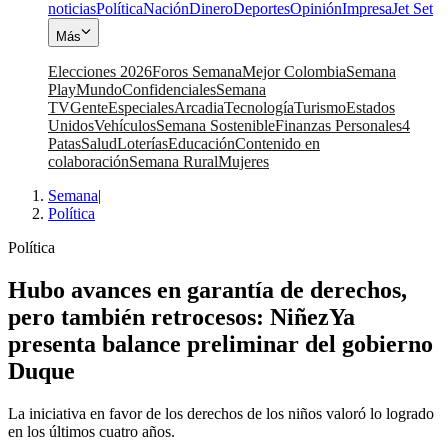
noticias
Política
Nación
Dinero
Deportes
Opinión
Impresa
Jet Set
Más
Elecciones 2026
Foros Semana
Mejor Colombia
Semana
Play
Mundo
Confidenciales
Semana
TV
Gente
Especiales
Arcadia
Tecnología
Turismo
Estados
Unidos
Vehículos
Semana Sostenible
Finanzas Personales
4
Patas
Salud
Loterías
Educación
Contenido en
colaboración
Semana Rural
Mujeres
Semana
|
Política
Política
Hubo avances en garantía de derechos,
pero también retrocesos: NiñezYa
presenta balance preliminar del gobierno
Duque
La iniciativa en favor de los derechos de los niños valoró lo logrado
en los últimos cuatro años.