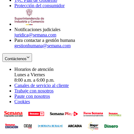
TyC Plan de Gobierno
in
new
Opens
window
Protección del consumidor
new
window
in
Opens
window
new
in
window
new
window
Notificaciones judiciales
juridica@semana.com
Para contactar a gestión humana
gestionhumana@semana.com
Contáctenos
Horarios de atención
Lunes a Viernes
8:00 a.m. a 6:00 p.m.
Canales de servicio al cliente
Trabaje con nosotros
Paute con nosotros
Cookies