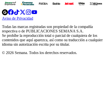
Opens
Opens
Opens
Opens
Opens
in
in
in
in
in
Aviso de Privacidad
Opens
new
new
new
new
new
in
window
window
window
window
window
Todas las marcas registradas son propiedad de la compañía
new
respectiva o de PUBLICACIONES SEMANA S.A.
window
Se prohíbe la reproducción total o parcial de cualquiera de los
contenidos que aquí aparezca, así como su traducción a cualquier
idioma sin autorización escrita por su titular.
© 2026 Semana. Todos los derechos reservados.