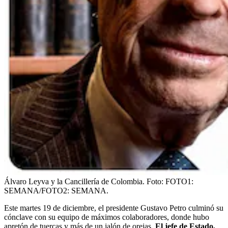
Álvaro Leyva y la Cancillería de Colombia.
Foto:
FOTO1:
SEMANA/FOTO2: SEMANA.
Este martes 19 de diciembre, el presidente Gustavo Petro culminó su
cónclave con su equipo de máximos colaboradores, donde hubo
apretón de tuercas y más de un jalón de orejas.
El jefe de Estado,