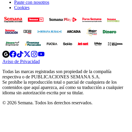
Paute con nosotros
Cookies
Opens
Opens
Opens
Opens
Opens
in
in
in
in
in
Aviso de Privacidad
Opens
new
new
new
new
new
in
window
window
window
window
window
Todas las marcas registradas son propiedad de la compañía
new
respectiva o de PUBLICACIONES SEMANA S.A.
window
Se prohíbe la reproducción total o parcial de cualquiera de los
contenidos que aquí aparezca, así como su traducción a cualquier
idioma sin autorización escrita por su titular.
© 2026 Semana. Todos los derechos reservados.