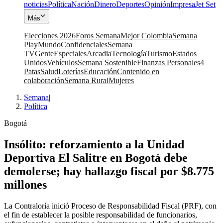
noticias
Política
Nación
Dinero
Deportes
Opinión
Impresa
Jet Set
Más
Elecciones 2026
Foros Semana
Mejor Colombia
Semana
Play
Mundo
Confidenciales
Semana
TV
Gente
Especiales
Arcadia
Tecnología
Turismo
Estados
Unidos
Vehículos
Semana Sostenible
Finanzas Personales
4
Patas
Salud
Loterías
Educación
Contenido en
colaboración
Semana Rural
Mujeres
Semana
|
Política
Bogotá
Insólito: reforzamiento a la Unidad
Deportiva El Salitre en Bogotá debe
demolerse; hay hallazgo fiscal por $8.775
millones
La Contraloría inició Proceso de Responsabilidad Fiscal (PRF), con
el fin de establecer la posible responsabilidad de funcionarios,