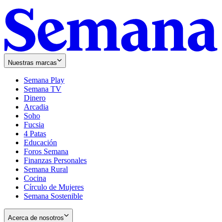
Nuestras marcas
Semana Play
Semana TV
Dinero
Arcadia
Soho
Opens
Fucsia
in
Opens
4 Patas
new
in
Educación
window
new
Foros Semana
window
Finanzas Personales
Semana Rural
Cocina
Círculo de Mujeres
Semana Sostenible
Acerca de nosotros