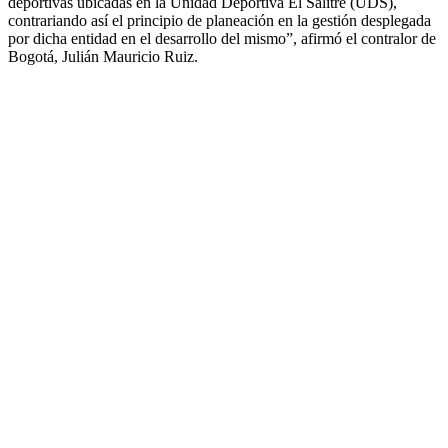
deportivas ubicadas en la Unidad Deportiva El Salitre (UDS),
contrariando así el principio de planeación en la gestión desplegada
por dicha entidad en el desarrollo del mismo”, afirmó el contralor de
Bogotá, Julián Mauricio Ruiz.