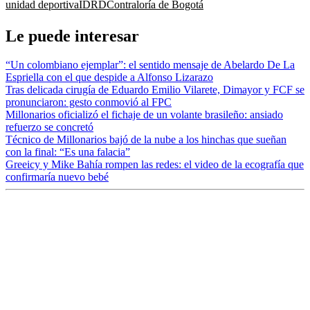
unidad deportiva
IDRD
Contraloría de Bogotá
Le puede interesar
“Un colombiano ejemplar”: el sentido mensaje de Abelardo De La
Espriella con el que despide a Alfonso Lizarazo
Tras delicada cirugía de Eduardo Emilio Vilarete, Dimayor y FCF se
pronunciaron: gesto conmovió al FPC
Millonarios oficializó el fichaje de un volante brasileño: ansiado
refuerzo se concretó
Técnico de Millonarios bajó de la nube a los hinchas que sueñan
con la final: “Es una falacia”
Greeicy y Mike Bahía rompen las redes: el video de la ecografía que
confirmaría nuevo bebé