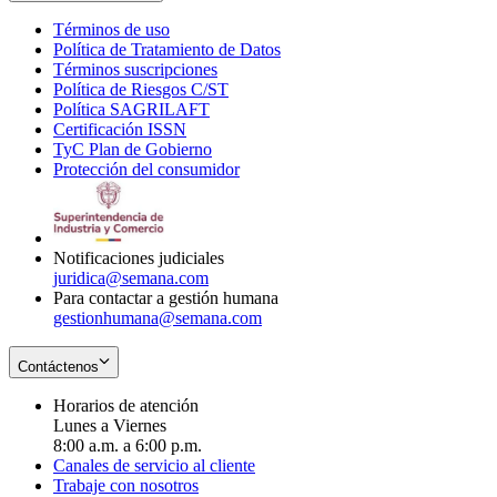
Términos de uso
Opens
Política de Tratamiento de Datos
in
Opens
Términos suscripciones
new
Opens
in
Política de Riesgos C/ST
window
in
Opens
new
Política SAGRILAFT
Opens
new
in
window
Certificación ISSN
Opens
in
window
new
TyC Plan de Gobierno
in
new
Opens
window
Protección del consumidor
new
window
in
Opens
window
new
in
window
new
window
Notificaciones judiciales
juridica@semana.com
Para contactar a gestión humana
gestionhumana@semana.com
Contáctenos
Horarios de atención
Lunes a Viernes
8:00 a.m. a 6:00 p.m.
Canales de servicio al cliente
Trabaje con nosotros