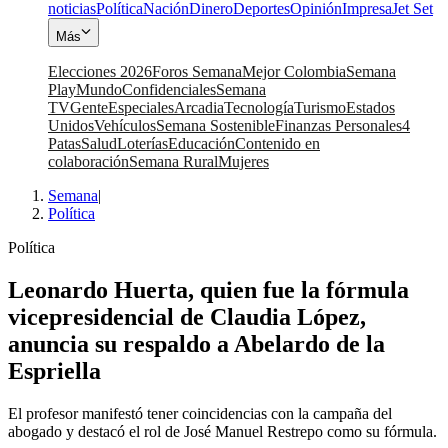
noticias
Política
Nación
Dinero
Deportes
Opinión
Impresa
Jet Set
Más
Elecciones 2026
Foros Semana
Mejor Colombia
Semana
Play
Mundo
Confidenciales
Semana
TV
Gente
Especiales
Arcadia
Tecnología
Turismo
Estados
Unidos
Vehículos
Semana Sostenible
Finanzas Personales
4
Patas
Salud
Loterías
Educación
Contenido en
colaboración
Semana Rural
Mujeres
Semana
|
Política
Política
Leonardo Huerta, quien fue la fórmula
vicepresidencial de Claudia López,
anuncia su respaldo a Abelardo de la
Espriella
El profesor manifestó tener coincidencias con la campaña del
abogado y destacó el rol de José Manuel Restrepo como su fórmula.