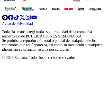
Opens
Opens
Opens
Opens
Opens
in
in
in
in
in
Aviso de Privacidad
Opens
new
new
new
new
new
in
window
window
window
window
window
Todas las marcas registradas son propiedad de la compañía
new
respectiva o de PUBLICACIONES SEMANA S.A.
window
Se prohíbe la reproducción total o parcial de cualquiera de los
contenidos que aquí aparezca, así como su traducción a cualquier
idioma sin autorización escrita por su titular.
© 2026 Semana. Todos los derechos reservados.