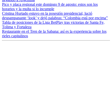
Pico y placa regional este domingo 9 de agosto: estos son los
horarios y la multa si lo incumple
Cristina Hurtado estuvo en la posesión presidencial, lució
despampanante ‘look’ y dejó palabras: “Colombia está por encima”
Tabla de posiciones de la Liga BetPlay tras victorias de Santa Fe,
Tolima y Fortaleza
Restaurante en el Tren de la Sabana: así es la experiencia sobre los
rieles capitalinos