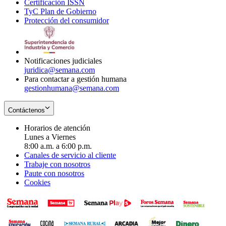
Certificación ISSN
Opens
in
window
new
TyC Plan de Gobierno
in
new
Opens
window
Protección del consumidor
new
window
in
Opens
window
new
in
window
new
window
Notificaciones judiciales
juridica@semana.com
Para contactar a gestión humana
gestionhumana@semana.com
Contáctenos
Horarios de atención
Lunes a Viernes
8:00 a.m. a 6:00 p.m.
Canales de servicio al cliente
Trabaje con nosotros
Paute con nosotros
Cookies