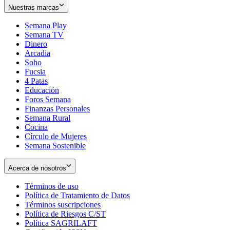
Nuestras marcas
Semana Play
Semana TV
Dinero
Arcadia
Soho
Opens
Fucsia
in
Opens
4 Patas
new
in
Educación
window
new
Foros Semana
window
Finanzas Personales
Semana Rural
Cocina
Círculo de Mujeres
Semana Sostenible
Acerca de nosotros
Términos de uso
Opens
Política de Tratamiento de Datos
in
Opens
Términos suscripciones
new
Opens
in
Política de Riesgos C/ST
window
in
Opens
new
Política SAGRILAFT
Opens
new
in
window