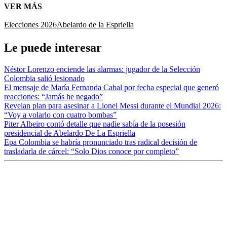
VER MÁS
Elecciones 2026
Abelardo de la Espriella
Le puede interesar
Néstor Lorenzo enciende las alarmas: jugador de la Selección
Colombia salió lesionado
El mensaje de María Fernanda Cabal por fecha especial que generó
reacciones: “Jamás he negado”
Revelan plan para asesinar a Lionel Messi durante el Mundial 2026:
“Voy a volarlo con cuatro bombas”
Piter Albeiro contó detalle que nadie sabía de la posesión
presidencial de Abelardo De La Espriella
Epa Colombia se habría pronunciado tras radical decisión de
trasladarla de cárcel: “Solo Dios conoce por completo”