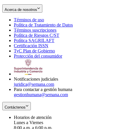
Acerca de nosotros
Términos de uso
Opens
Política de Tratamiento de Datos
in
Opens
Términos suscripciones
new
Opens
in
Política de Riesgos C/ST
window
in
Opens
new
Política SAGRILAFT
Opens
new
in
window
Certificación ISSN
Opens
in
window
new
TyC Plan de Gobierno
in
new
Opens
window
Protección del consumidor
new
window
in
Opens
window
new
in
window
new
window
Notificaciones judiciales
juridica@semana.com
Para contactar a gestión humana
gestionhumana@semana.com
Contáctenos
Horarios de atención
Lunes a Viernes
8:00 a.m. a 6:00 p.m.