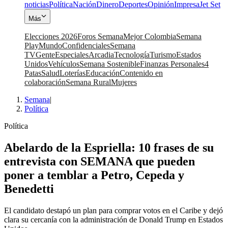
noticias
Política
Nación
Dinero
Deportes
Opinión
Impresa
Jet Set
Más
Elecciones 2026
Foros Semana
Mejor Colombia
Semana
Play
Mundo
Confidenciales
Semana
TV
Gente
Especiales
Arcadia
Tecnología
Turismo
Estados
Unidos
Vehículos
Semana Sostenible
Finanzas Personales
4
Patas
Salud
Loterías
Educación
Contenido en
colaboración
Semana Rural
Mujeres
Semana
|
Política
Política
Abelardo de la Espriella: 10 frases de su
entrevista con SEMANA que pueden
poner a temblar a Petro, Cepeda y
Benedetti
El candidato destapó un plan para comprar votos en el Caribe y dejó
clara su cercanía con la administración de Donald Trump en Estados