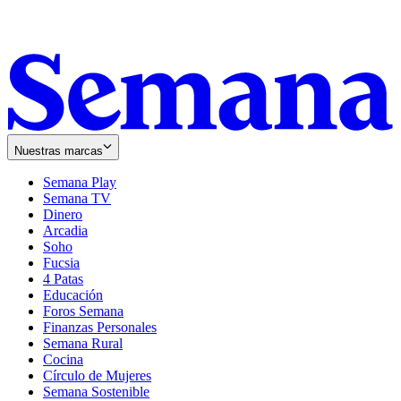
Nuestras marcas
Semana Play
Semana TV
Dinero
Arcadia
Soho
Opens
Fucsia
in
Opens
4 Patas
new
in
Educación
window
new
Foros Semana
window
Finanzas Personales
Semana Rural
Cocina
Círculo de Mujeres
Semana Sostenible