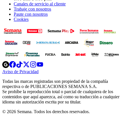
Canales de servicio al cliente
Trabaje con nosotros
Paute con nosotros
Cookies
Opens
Opens
Opens
Opens
Opens
in
in
in
in
in
Aviso de Privacidad
Opens
new
new
new
new
new
in
window
window
window
window
window
Todas las marcas registradas son propiedad de la compañía
new
respectiva o de PUBLICACIONES SEMANA S.A.
window
Se prohíbe la reproducción total o parcial de cualquiera de los
contenidos que aquí aparezca, así como su traducción a cualquier
idioma sin autorización escrita por su titular.
© 2026 Semana. Todos los derechos reservados.