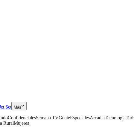
Jet Set
Más
ndo
Confidenciales
Semana TV
Gente
Especiales
Arcadia
Tecnología
Tur
a Rural
Mujeres