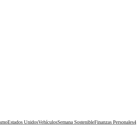
ismo
Estados Unidos
Vehículos
Semana Sostenible
Finanzas Personales
4