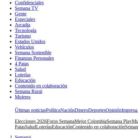
Confidenciales
Semana TV
Gente
Especiales
Arcadia
Tecnología
Turismo
Estados Unidos
Vehículos
Semana Sostenible
Finanzas Personales
4 Patas
Salud
Loterías
Educación
Contenido en colaboración
Semana Rural
Mujeres
Últimas noticias
Política
Nación
Dinero
Deportes
Opinión
Impresa
Elecciones 2026
Foros Semana
Mejor Colombia
Semana Play
Mu
Patas
Salud
Loterías
Educación
Contenido en colaboración
Seman
Semana
|