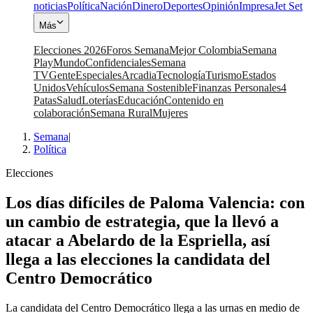
noticias
Política
Nación
Dinero
Deportes
Opinión
Impresa
Jet Set
Más
Elecciones 2026
Foros Semana
Mejor Colombia
Semana
Play
Mundo
Confidenciales
Semana
TV
Gente
Especiales
Arcadia
Tecnología
Turismo
Estados
Unidos
Vehículos
Semana Sostenible
Finanzas Personales
4
Patas
Salud
Loterías
Educación
Contenido en
colaboración
Semana Rural
Mujeres
Semana
|
Política
Elecciones
Los días difíciles de Paloma Valencia: con
un cambio de estrategia, que la llevó a
atacar a Abelardo de la Espriella, así
llega a las elecciones la candidata del
Centro Democrático
La candidata del Centro Democrático llega a las urnas en medio de