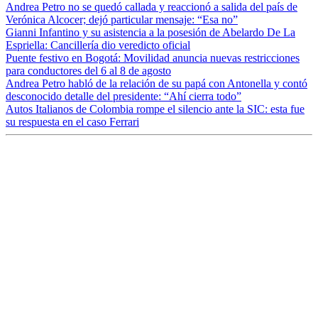
Andrea Petro no se quedó callada y reaccionó a salida del país de
Verónica Alcocer; dejó particular mensaje: “Esa no”
Gianni Infantino y su asistencia a la posesión de Abelardo De La
Espriella: Cancillería dio veredicto oficial
Puente festivo en Bogotá: Movilidad anuncia nuevas restricciones
para conductores del 6 al 8 de agosto
Andrea Petro habló de la relación de su papá con Antonella y contó
desconocido detalle del presidente: “Ahí cierra todo”
Autos Italianos de Colombia rompe el silencio ante la SIC: esta fue
su respuesta en el caso Ferrari