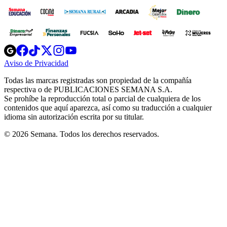
Opens
Opens
Opens
Opens
Opens
in
in
in
in
in
Aviso de Privacidad
Opens
new
new
new
new
new
in
window
window
window
window
window
Todas las marcas registradas son propiedad de la compañía
new
respectiva o de PUBLICACIONES SEMANA S.A.
window
Se prohíbe la reproducción total o parcial de cualquiera de los
contenidos que aquí aparezca, así como su traducción a cualquier
idioma sin autorización escrita por su titular.
© 2026 Semana. Todos los derechos reservados.