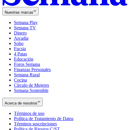
Nuestras marcas
Semana Play
Semana TV
Dinero
Arcadia
Soho
Opens
Fucsia
in
Opens
4 Patas
new
in
Educación
window
new
Foros Semana
window
Finanzas Personales
Semana Rural
Cocina
Círculo de Mujeres
Semana Sostenible
Acerca de nosotros
Términos de uso
Opens
Política de Tratamiento de Datos
in
Opens
Términos suscripciones
new
Opens
in
Política de Riesgos C/ST
window
in
Opens
new