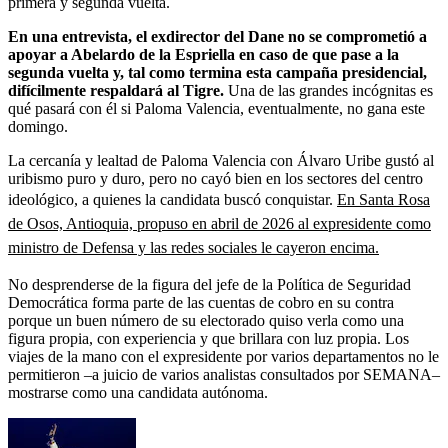
primera y segunda vuelta.
En una entrevista, el exdirector del Dane no se comprometió a
apoyar a Abelardo de la Espriella en caso de que pase a la
segunda vuelta y, tal como termina esta campaña presidencial,
difícilmente respaldará al Tigre.
Una de las grandes incógnitas es
qué pasará con él si Paloma Valencia, eventualmente, no gana este
domingo.
La cercanía y lealtad de Paloma Valencia con Álvaro Uribe gustó al
uribismo puro y duro, pero no cayó bien en los sectores del centro
ideológico, a quienes la candidata buscó conquistar.
En Santa Rosa
de Osos, Antioquia, propuso en abril de 2026 al expresidente como
ministro de Defensa y las redes sociales le cayeron encima.
No desprenderse de la figura del jefe de la Política de Seguridad
Democrática forma parte de las cuentas de cobro en su contra
porque un buen número de su electorado quiso verla como una
figura propia, con experiencia y que brillara con luz propia. Los
viajes de la mano con el expresidente por varios departamentos no le
permitieron –a juicio de varios analistas consultados por SEMANA–
mostrarse como una candidata autónoma.