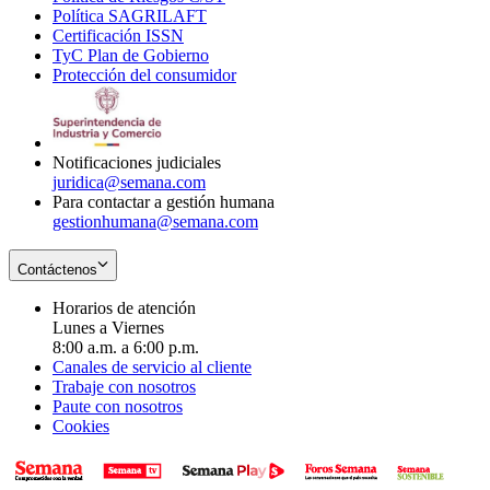
Política SAGRILAFT
Opens
new
in
window
Certificación ISSN
Opens
in
window
new
TyC Plan de Gobierno
in
new
Opens
window
Protección del consumidor
new
window
in
Opens
window
new
in
window
new
window
Notificaciones judiciales
juridica@semana.com
Para contactar a gestión humana
gestionhumana@semana.com
Contáctenos
Horarios de atención
Lunes a Viernes
8:00 a.m. a 6:00 p.m.
Canales de servicio al cliente
Trabaje con nosotros
Paute con nosotros
Cookies