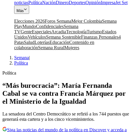
noticias
Política
Nación
Dinero
Deportes
Opinión
Impresa
Jet Set
Más
Elecciones 2026
Foros Semana
Mejor Colombia
Semana
Play
Mundo
Confidenciales
Semana
TV
Gente
Especiales
Arcadia
Tecnología
Turismo
Estados
Unidos
Vehículos
Semana Sostenible
Finanzas Personales
4
Patas
Salud
Loterías
Educación
Contenido en
colaboración
Semana Rural
Mujeres
Semana
|
Política
Política
“Más burocracia”: María Fernanda
Cabal se va contra Francia Márquez por
el Ministerio de la Igualdad
La senadora del Centro Democrático se refirió a los 744 puestos que
generará esta cartera y a los cinco viceministerios.
Siga las noticias del mundo de la política en Discover y acceda a