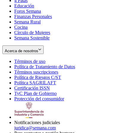
4 Patas
new
in
Educación
window
new
Foros Semana
window
Finanzas Personales
Semana Rural
Cocina
Círculo de Mujeres
Semana Sostenible
Acerca de nosotros
Términos de uso
Opens
Política de Tratamiento de Datos
in
Opens
Términos suscripciones
new
Opens
in
Política de Riesgos C/ST
window
in
Opens
new
Política SAGRILAFT
Opens
new
in
window
Certificación ISSN
Opens
in
window
new
TyC Plan de Gobierno
in
new
Opens
window
Protección del consumidor
new
window
in
Opens
window
new
in
window
new
window
Notificaciones judiciales
juridica@semana.com