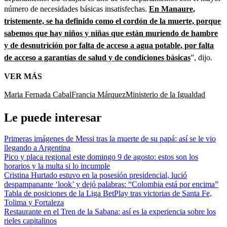
número de necesidades básicas insatisfechas.
En Manaure,
tristemente, se ha definido como el cordón de la muerte, porque
sabemos que hay niños y niñas que están muriendo de hambre
y de desnutrición por falta de acceso a agua potable, por falta
de acceso a garantías de salud y de condiciones básicas
”, dijo.
VER MÁS
Maria Fernada Cabal
Francia Márquez
Ministerio de la Igualdad
Le puede interesar
Primeras imágenes de Messi tras la muerte de su papá: así se le vio
llegando a Argentina
Pico y placa regional este domingo 9 de agosto: estos son los
horarios y la multa si lo incumple
Cristina Hurtado estuvo en la posesión presidencial, lució
despampanante ‘look’ y dejó palabras: “Colombia está por encima”
Tabla de posiciones de la Liga BetPlay tras victorias de Santa Fe,
Tolima y Fortaleza
Restaurante en el Tren de la Sabana: así es la experiencia sobre los
rieles capitalinos