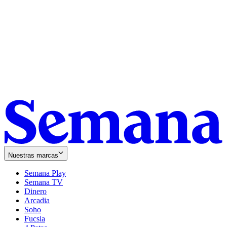
Nuestras marcas
Semana Play
Semana TV
Dinero
Arcadia
Soho
Opens
Fucsia
in
Opens