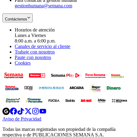
Para contactar a gestión humana
gestionhumana@semana.com
Contáctenos
Horarios de atención
Lunes a Viernes
8:00 a.m. a 6:00 p.m.
Canales de servicio al cliente
Trabaje con nosotros
Paute con nosotros
Cookies
Opens
Opens
Opens
Opens
Opens
in
in
in
in
in
Aviso de Privacidad
Opens
new
new
new
new
new
in
window
window
window
window
window
Todas las marcas registradas son propiedad de la compañía
new
respectiva o de PUBLICACIONES SEMANA S.A.
window