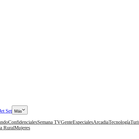
Jet Set
Más
ndo
Confidenciales
Semana TV
Gente
Especiales
Arcadia
Tecnología
Tur
a Rural
Mujeres