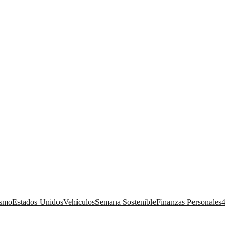
ismo
Estados Unidos
Vehículos
Semana Sostenible
Finanzas Personales
4