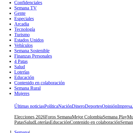
Confidenciales
Semana TV
Gente
Especiales
Arcadia
Tecnología
Turismo
Estados Unidos
Vehículos
Semana Sostenible
Finanzas Personales
4 Patas
Salud
Loterías
Educación
Contenido en colaboración
Semana Rural
Mujeres
Últimas noticias
Política
Nación
Dinero
Deportes
Opinión
Impresa
Elecciones 2026
Foros Semana
Mejor Colombia
Semana Play
Mu
Patas
Salud
Loterías
Educación
Contenido en colaboración
Seman
Semana
|