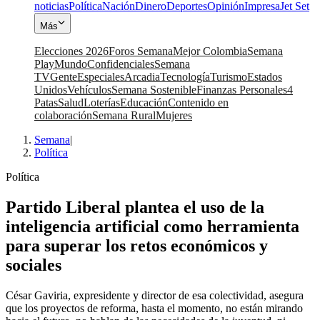
noticias
Política
Nación
Dinero
Deportes
Opinión
Impresa
Jet Set
Más
Elecciones 2026
Foros Semana
Mejor Colombia
Semana
Play
Mundo
Confidenciales
Semana
TV
Gente
Especiales
Arcadia
Tecnología
Turismo
Estados
Unidos
Vehículos
Semana Sostenible
Finanzas Personales
4
Patas
Salud
Loterías
Educación
Contenido en
colaboración
Semana Rural
Mujeres
Semana
|
Política
Política
Partido Liberal plantea el uso de la
inteligencia artificial como herramienta
para superar los retos económicos y
sociales
César Gaviria, expresidente y director de esa colectividad, asegura
que los proyectos de reforma, hasta el momento, no están mirando