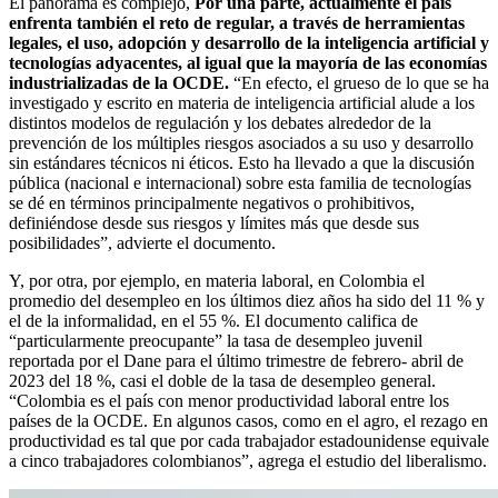
El panorama es complejo,
Por una parte, actualmente el país
enfrenta también el reto de regular, a través de herramientas
legales, el uso, adopción y desarrollo de la inteligencia artificial y
tecnologías adyacentes, al igual que la mayoría de las economías
industrializadas de la OCDE.
“En efecto, el grueso de lo que se ha
investigado y escrito en materia de inteligencia artificial alude a los
distintos modelos de regulación y los debates alrededor de la
prevención de los múltiples riesgos asociados a su uso y desarrollo
sin estándares técnicos ni éticos. Esto ha llevado a que la discusión
pública (nacional e internacional) sobre esta familia de tecnologías
se dé en términos principalmente negativos o prohibitivos,
definiéndose desde sus riesgos y límites más que desde sus
posibilidades”, advierte el documento.
Y, por otra, por ejemplo, en materia laboral, en Colombia el
promedio del desempleo en los últimos diez años ha sido del 11 % y
el de la informalidad, en el 55 %. El documento califica de
“particularmente preocupante” la tasa de desempleo juvenil
reportada por el Dane para el último trimestre de febrero- abril de
2023 del 18 %, casi el doble de la tasa de desempleo general.
“Colombia es el país con menor productividad laboral entre los
países de la OCDE. En algunos casos, como en el agro, el rezago en
productividad es tal que por cada trabajador estadounidense equivale
a cinco trabajadores colombianos”, agrega el estudio del liberalismo.