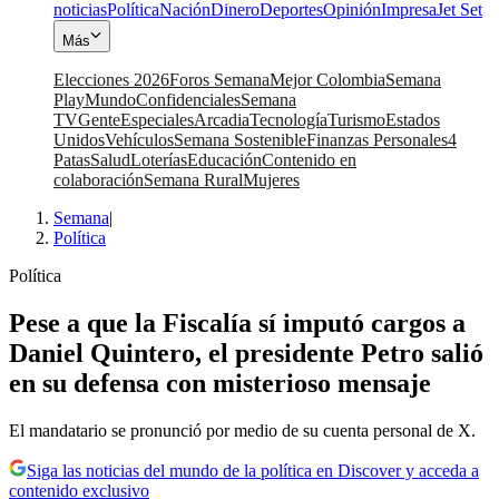
noticias
Política
Nación
Dinero
Deportes
Opinión
Impresa
Jet Set
Más
Elecciones 2026
Foros Semana
Mejor Colombia
Semana
Play
Mundo
Confidenciales
Semana
TV
Gente
Especiales
Arcadia
Tecnología
Turismo
Estados
Unidos
Vehículos
Semana Sostenible
Finanzas Personales
4
Patas
Salud
Loterías
Educación
Contenido en
colaboración
Semana Rural
Mujeres
Semana
|
Política
Política
Pese a que la Fiscalía sí imputó cargos a
Daniel Quintero, el presidente Petro salió
en su defensa con misterioso mensaje
El mandatario se pronunció por medio de su cuenta personal de X.
Siga las noticias del mundo de la política en Discover y acceda a
contenido exclusivo