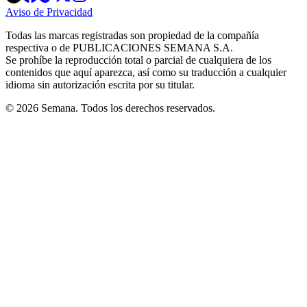
in
in
in
in
in
Aviso de Privacidad
Opens
new
new
new
new
new
in
window
window
window
window
window
Todas las marcas registradas son propiedad de la compañía
new
respectiva o de PUBLICACIONES SEMANA S.A.
window
Se prohíbe la reproducción total o parcial de cualquiera de los
contenidos que aquí aparezca, así como su traducción a cualquier
idioma sin autorización escrita por su titular.
© 2026 Semana. Todos los derechos reservados.