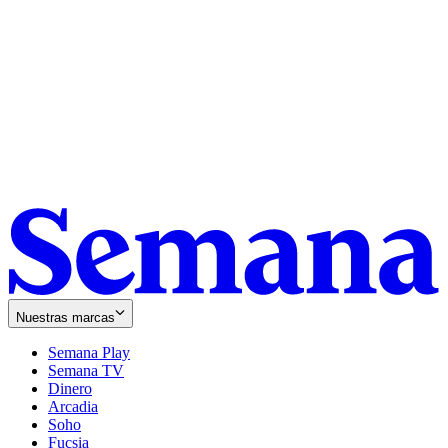
Nuestras marcas
Semana Play
Semana TV
Dinero
Arcadia
Soho
Opens
Fucsia
in
Opens