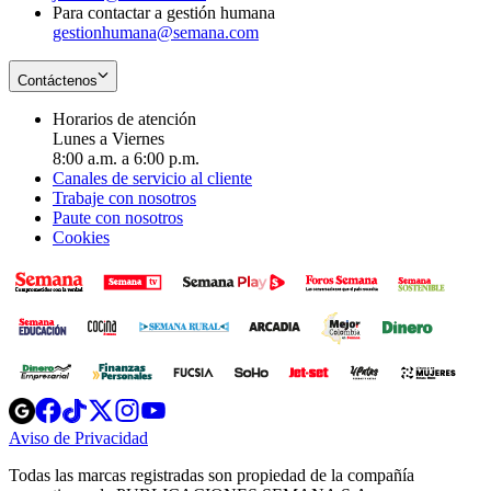
Para contactar a gestión humana
gestionhumana@semana.com
Contáctenos
Horarios de atención
Lunes a Viernes
8:00 a.m. a 6:00 p.m.
Canales de servicio al cliente
Trabaje con nosotros
Paute con nosotros
Cookies
Opens
Opens
Opens
Opens
Opens
in
in
in
in
in
Aviso de Privacidad
Opens
new
new
new
new
new
in
window
window
window
window
window
Todas las marcas registradas son propiedad de la compañía
new