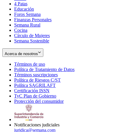
4 Patas
new
in
Educación
window
new
Foros Semana
window
Finanzas Personales
Semana Rural
Cocina
Círculo de Mujeres
Semana Sostenible
Acerca de nosotros
Términos de uso
Opens
Política de Tratamiento de Datos
in
Opens
Términos suscripciones
new
Opens
in
Política de Riesgos C/ST
window
in
Opens
new
Política SAGRILAFT
Opens
new
in
window
Certificación ISSN
Opens
in
window
new
TyC Plan de Gobierno
in
new
Opens
window
Protección del consumidor
new
window
in
Opens
window
new
in
window
new
window
Notificaciones judiciales
juridica@semana.com