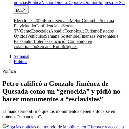
noticias
Política
Nación
Dinero
Deportes
Opinión
Impresa
Jet Set
Más
Elecciones 2026
Foros Semana
Mejor Colombia
Semana
Play
Mundo
Confidenciales
Semana
TV
Gente
Especiales
Arcadia
Tecnología
Turismo
Estados
Unidos
Vehículos
Semana Sostenible
Finanzas Personales
4
Patas
Salud
Loterías
Educación
Contenido en
colaboración
Semana Rural
Mujeres
Semana
|
Política
Política
Petro calificó a Gonzalo Jiménez de
Quesada como un “genocida” y pidió no
hacer monumentos a “esclavistas”
El mandatario afirmó que los monumentos deben enfocarse en
quienes “emancipan”.
Siga las noticias del mundo de la política en Discover y acceda a