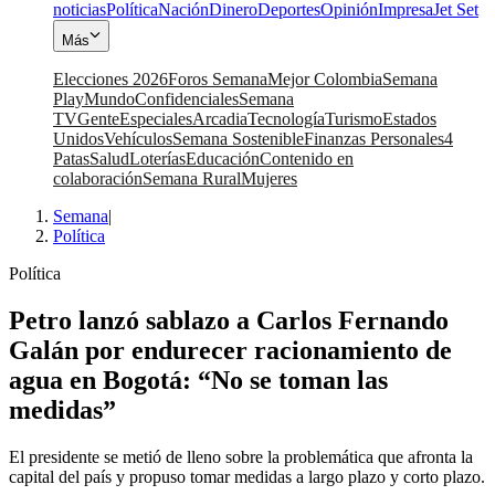
noticias
Política
Nación
Dinero
Deportes
Opinión
Impresa
Jet Set
Más
Elecciones 2026
Foros Semana
Mejor Colombia
Semana
Play
Mundo
Confidenciales
Semana
TV
Gente
Especiales
Arcadia
Tecnología
Turismo
Estados
Unidos
Vehículos
Semana Sostenible
Finanzas Personales
4
Patas
Salud
Loterías
Educación
Contenido en
colaboración
Semana Rural
Mujeres
Semana
|
Política
Política
Petro lanzó sablazo a Carlos Fernando
Galán por endurecer racionamiento de
agua en Bogotá: “No se toman las
medidas”
El presidente se metió de lleno sobre la problemática que afronta la
capital del país y propuso tomar medidas a largo plazo y corto plazo.