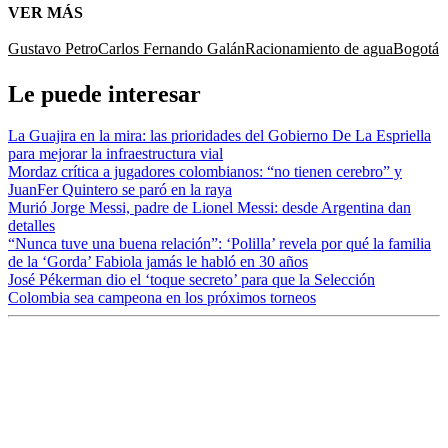
VER MÁS
Gustavo Petro
Carlos Fernando Galán
Racionamiento de agua
Bogotá
Le puede interesar
La Guajira en la mira: las prioridades del Gobierno De La Espriella
para mejorar la infraestructura vial
Mordaz crítica a jugadores colombianos: “no tienen cerebro” y
JuanFer Quintero se paró en la raya
Murió Jorge Messi, padre de Lionel Messi: desde Argentina dan
detalles
“Nunca tuve una buena relación”: ‘Polilla’ revela por qué la familia
de la ‘Gorda’ Fabiola jamás le habló en 30 años
José Pékerman dio el ‘toque secreto’ para que la Selección
Colombia sea campeona en los próximos torneos