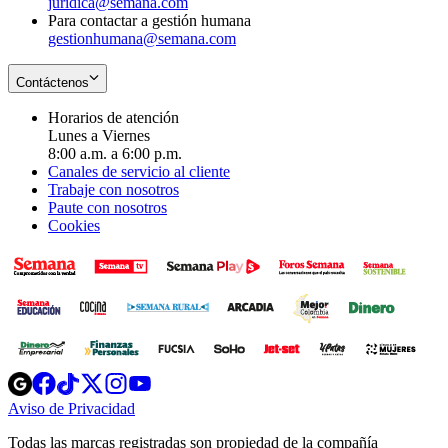
juridica@semana.com
Para contactar a gestión humana
gestionhumana@semana.com
Contáctenos
Horarios de atención
Lunes a Viernes
8:00 a.m. a 6:00 p.m.
Canales de servicio al cliente
Trabaje con nosotros
Paute con nosotros
Cookies
Opens
Opens
Opens
Opens
Opens
in
in
in
in
in
Aviso de Privacidad
Opens
new
new
new
new
new
in
window
window
window
window
window
Todas las marcas registradas son propiedad de la compañía
new