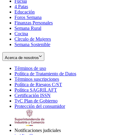
Fucsia
in
Opens
4 Patas
new
in
Educación
window
new
Foros Semana
window
Finanzas Personales
Semana Rural
Cocina
Círculo de Mujeres
Semana Sostenible
Acerca de nosotros
Términos de uso
Opens
Política de Tratamiento de Datos
in
Opens
Términos suscripciones
new
Opens
in
Política de Riesgos C/ST
window
in
Opens
new
Política SAGRILAFT
Opens
new
in
window
Certificación ISSN
Opens
in
window
new
TyC Plan de Gobierno
in
new
Opens
window
Protección del consumidor
new
window
in
Opens
window
new
in
window
new
window
Notificaciones judiciales