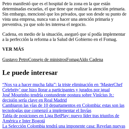
Petro manifestó que es el hospital de la zona en la que están
determinadas escuelas, el que tiene que realizar la atención primaria.
Sin embargo, mencionó que los privados, que son desde su punto de
vista una empresa, nunca van a hacer una atención primaria y
preventiva, ya que solo les interesa el negocio.
Cadena, en medio de la situación, aseguró que sí podía implementar
a la perfección la reforma a la Salud del Gobierno en el Fomag.
VER MÁS
Gustavo Petro
Consejo de ministros
Fomag
Aldo Cadena
Le puede interesar
“Nos va a hacer mucha falta”: la triste eliminación en ‘MasterChef
Celebrity’ que hizo llorar a participantes y jurados por igual
José Mourinho tendría contundente postura sobre Vinícius Jr.:
decisión sería clave en Real Madrid
Cambiaron las vías de 10 departamentos en Colombia: estas son las
tecnologías que comenzó a implementar el Invías
Tabla de posiciones en Liga BetPlay: nuevo líder tras triunfos de
América e Inter Bogotá
La Selección Colombia tendrá una imponente casa: Revelan nuevas