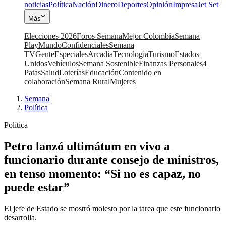
noticias
Política
Nación
Dinero
Deportes
Opinión
Impresa
Jet Set
Más
Elecciones 2026
Foros Semana
Mejor Colombia
Semana
Play
Mundo
Confidenciales
Semana
TV
Gente
Especiales
Arcadia
Tecnología
Turismo
Estados
Unidos
Vehículos
Semana Sostenible
Finanzas Personales
4
Patas
Salud
Loterías
Educación
Contenido en
colaboración
Semana Rural
Mujeres
Semana
|
Política
Política
Petro lanzó ultimátum en vivo a
funcionario durante consejo de ministros,
en tenso momento: “Si no es capaz, no
puede estar”
El jefe de Estado se mostró molesto por la tarea que este funcionario
desarrolla.