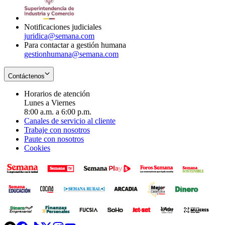
window
new
window
Notificaciones judiciales
juridica@semana.com
Para contactar a gestión humana
gestionhumana@semana.com
Contáctenos
Horarios de atención
Lunes a Viernes
8:00 a.m. a 6:00 p.m.
Canales de servicio al cliente
Trabaje con nosotros
Paute con nosotros
Cookies