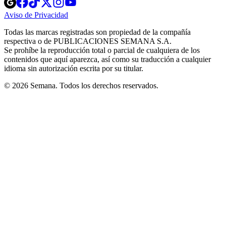
Opens
Opens
Opens
Opens
Opens
in
in
in
in
in
Aviso de Privacidad
Opens
new
new
new
new
new
in
window
window
window
window
window
Todas las marcas registradas son propiedad de la compañía
new
respectiva o de PUBLICACIONES SEMANA S.A.
window
Se prohíbe la reproducción total o parcial de cualquiera de los
contenidos que aquí aparezca, así como su traducción a cualquier
idioma sin autorización escrita por su titular.
© 2026 Semana. Todos los derechos reservados.