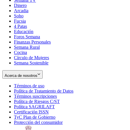
Semana TV
Dinero
Arcadia
Soho
Opens
Fucsia
in
Opens
4 Patas
new
in
Educación
window
new
Foros Semana
window
Finanzas Personales
Semana Rural
Cocina
Círculo de Mujeres
Semana Sostenible
Acerca de nosotros
Términos de uso
Opens
Política de Tratamiento de Datos
in
Opens
Términos suscripciones
new
Opens
in
Política de Riesgos C/ST
window
in
Opens
new
Política SAGRILAFT
Opens
new
in
window
Certificación ISSN
Opens
in
window
new
TyC Plan de Gobierno
in
new
Opens
window
Protección del consumidor
new
window
in
Opens
window
new
in