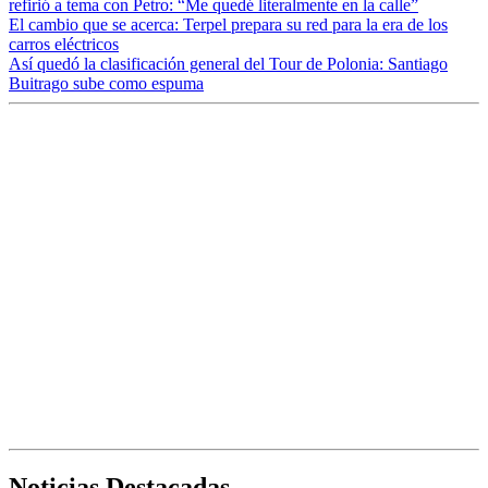
refirió a tema con Petro: “Me quedé literalmente en la calle”
El cambio que se acerca: Terpel prepara su red para la era de los
carros eléctricos
Así quedó la clasificación general del Tour de Polonia: Santiago
Buitrago sube como espuma
Noticias Destacadas