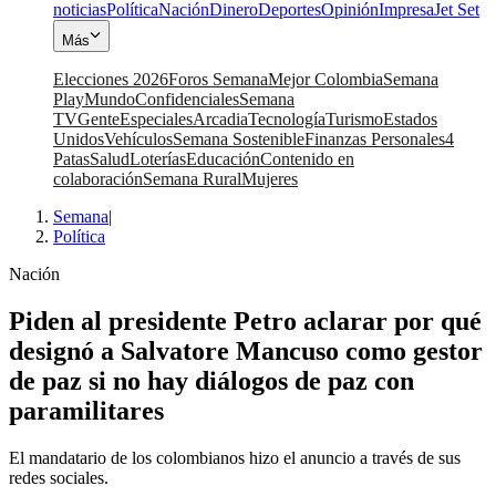
noticias
Política
Nación
Dinero
Deportes
Opinión
Impresa
Jet Set
Más
Elecciones 2026
Foros Semana
Mejor Colombia
Semana
Play
Mundo
Confidenciales
Semana
TV
Gente
Especiales
Arcadia
Tecnología
Turismo
Estados
Unidos
Vehículos
Semana Sostenible
Finanzas Personales
4
Patas
Salud
Loterías
Educación
Contenido en
colaboración
Semana Rural
Mujeres
Semana
|
Política
Nación
Piden al presidente Petro aclarar por qué
designó a Salvatore Mancuso como gestor
de paz si no hay diálogos de paz con
paramilitares
El mandatario de los colombianos hizo el anuncio a través de sus
redes sociales.