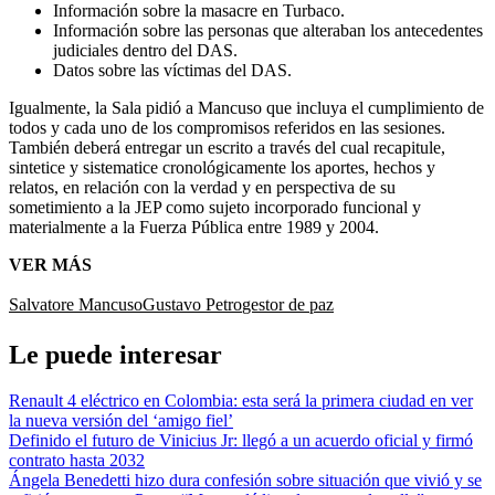
Información sobre la masacre en Turbaco.
Información sobre las personas que alteraban los antecedentes
judiciales dentro del DAS.
Datos sobre las víctimas del DAS.
Igualmente, la Sala pidió a Mancuso que incluya el cumplimiento de
todos y cada uno de los compromisos referidos en las sesiones.
También deberá entregar un escrito a través del cual recapitule,
sintetice y sistematice cronológicamente los aportes, hechos y
relatos, en relación con la verdad y en perspectiva de su
sometimiento a la JEP como sujeto incorporado funcional y
materialmente a la Fuerza Pública entre 1989 y 2004.
VER MÁS
Salvatore Mancuso
Gustavo Petro
gestor de paz
Le puede interesar
Renault 4 eléctrico en Colombia: esta será la primera ciudad en ver
la nueva versión del ‘amigo fiel’
Definido el futuro de Vinicius Jr: llegó a un acuerdo oficial y firmó
contrato hasta 2032
Ángela Benedetti hizo dura confesión sobre situación que vivió y se