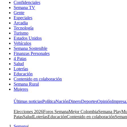
Confidenciales
Semana TV
Gente
Especiales
Arcadia
Tecnología
Turismo
Estados Unidos
Vehículos
Semana Sostenible
Finanzas Personales
4 Patas
Salud
Loterías
Educación
Contenido en colaboración
Semana Rural
Mujeres
Últimas noticias
Política
Nación
Dinero
Deportes
Opinión
Impresa
Elecciones 2026
Foros Semana
Mejor Colombia
Semana Play
Mu
Patas
Salud
Loterías
Educación
Contenido en colaboración
Seman
Semana
|