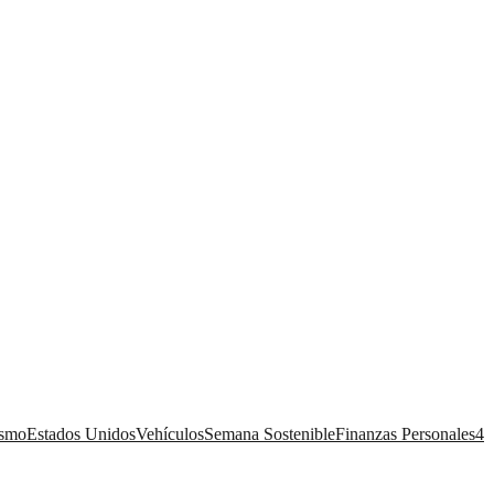
ismo
Estados Unidos
Vehículos
Semana Sostenible
Finanzas Personales
4