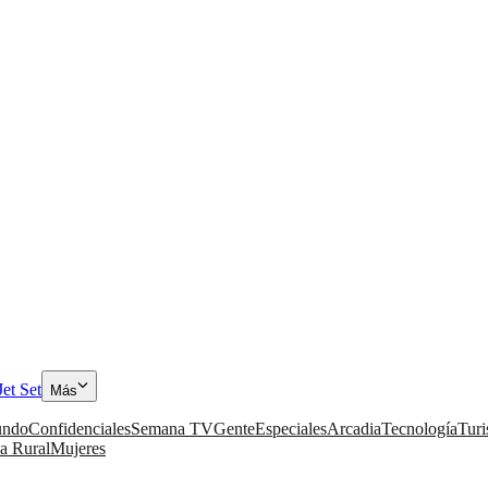
Jet Set
Más
ndo
Confidenciales
Semana TV
Gente
Especiales
Arcadia
Tecnología
Tur
a Rural
Mujeres