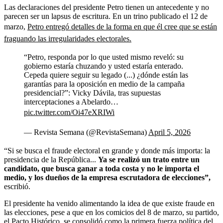
Las declaraciones del presidente Petro tienen un antecedente y no
parecen ser un lapsus de escritura. En un trino publicado el 12 de
marzo,
Petro entregó detalles de la forma en que él cree que se están
fraguando las irregularidades electorales.
“Petro, responda por lo que usted mismo reveló: su
gobierno estaría chuzando y usted estaría enterado.
Cepeda quiere seguir su legado (...) ¿dónde están las
garantías para la oposición en medio de la campaña
presidencial?”: Vicky Dávila, tras supuestas
interceptaciones a Abelardo…
pic.twitter.com/Oi47eXRIWi
— Revista Semana (@RevistaSemana)
April 5, 2026
“Si se busca el fraude electoral en grande y donde más importa: la
presidencia de la República...
Ya se realizó un trato entre un
candidato, que busca ganar a toda costa y no le importa el
medio, y los dueños de la empresa escrutadora de elecciones”,
escribió.
El presidente ha venido alimentando la idea de que existe fraude en
las elecciones, pese a que en los comicios del 8 de marzo, su partido,
el Pacto Histórico, se consolidó como la primera fuerza política del