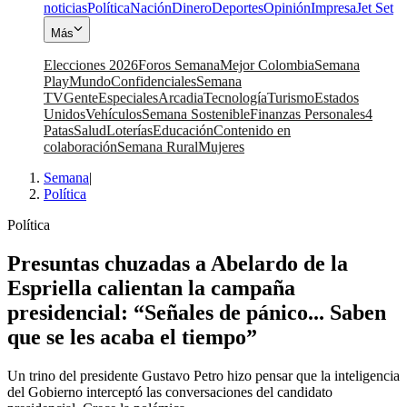
noticias
Política
Nación
Dinero
Deportes
Opinión
Impresa
Jet Set
Más
Elecciones 2026
Foros Semana
Mejor Colombia
Semana
Play
Mundo
Confidenciales
Semana
TV
Gente
Especiales
Arcadia
Tecnología
Turismo
Estados
Unidos
Vehículos
Semana Sostenible
Finanzas Personales
4
Patas
Salud
Loterías
Educación
Contenido en
colaboración
Semana Rural
Mujeres
Semana
|
Política
Política
Presuntas chuzadas a Abelardo de la
Espriella calientan la campaña
presidencial: “Señales de pánico... Saben
que se les acaba el tiempo”
Un trino del presidente Gustavo Petro hizo pensar que la inteligencia
del Gobierno interceptó las conversaciones del candidato