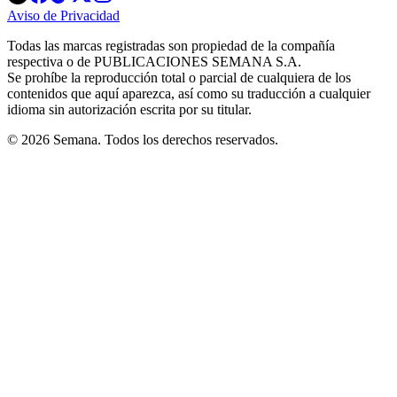
in
in
in
in
in
Aviso de Privacidad
Opens
new
new
new
new
new
in
window
window
window
window
window
Todas las marcas registradas son propiedad de la compañía
new
respectiva o de PUBLICACIONES SEMANA S.A.
window
Se prohíbe la reproducción total o parcial de cualquiera de los
contenidos que aquí aparezca, así como su traducción a cualquier
idioma sin autorización escrita por su titular.
© 2026 Semana. Todos los derechos reservados.