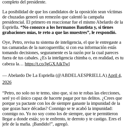
completo del presidente.
La posibilidad de que los candidatos de la oposición sean víctimas
de chuzadas generó un remezón que calentó la campaña
presidencial. El primero en reaccionar fue el mismo Abelardo de la
Espriella.
“No conozco a los hermanos Bautista y, si tienes
grabaciones mías, te reto a que las muestres”, le respondió.
Oye, Petro, revisa tu sistema de inteligencia, el que le entregaste a
tus camaradas de la narcoguerrilla; si con esa información estás
tomando decisiones, seguramente es la razón por la cual pareces
fuera de tus cabales. ¿Es la inteligencia chimba o, en realidad, es tu
cabeza la…
https://t.co/JgGXAikTwl
— Abelardo De La Espriella (@ABDELAESPRIELLA)
April 4,
2026
“Petro, no solo no te temo, sino que, si no te robas las elecciones,
seré yo el único capaz de hacerte pagar por tus delitos. ¿Crees que
porque ya pactaste con los de siempre ganaste la impunidad de la
que gozas hace décadas? Conmigo se te acabó la impunidad:
conmigo no. Yo no soy como los de siempre, que te permitieron
llegar a donde estás; yo te enfrento, te derroto y te castigo. Eres el
jefe de la mafia. ¡Bandido!”, agregó.