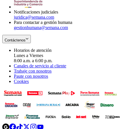
window
Notificaciones judiciales
juridica@semana.com
Para contactar a gestión humana
gestionhumana@semana.com
Contáctenos
Horarios de atención
Lunes a Viernes
8:00 a.m. a 6:00 p.m.
Canales de servicio al cliente
Trabaje con nosotros
Paute con nosotros
Cookies
Opens
Opens
Opens
Opens
Opens