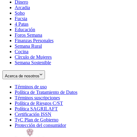
Dinero
Arcadia
Soho
Opens
Fucsia
in
Opens
4 Patas
new
in
Educación
window
new
Foros Semana
window
Finanzas Personales
Semana Rural
Cocina
Círculo de Mujeres
Semana Sostenible
Acerca de nosotros
Términos de uso
Opens
Política de Tratamiento de Datos
in
Opens
Términos suscripciones
new
Opens
in
Política de Riesgos C/ST
window
in
Opens
new
Política SAGRILAFT
Opens
new
in
window
Certificación ISSN
Opens
in
window
new
TyC Plan de Gobierno
in
new
Opens
window
Protección del consumidor
new
window
in
Opens
window
new
in
window
new