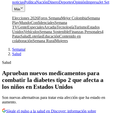
noticias
Política
Nación
Dinero
Deportes
Opinión
Impresa
Jet Set
Más
Elecciones 2026
Foros Semana
Mejor Colombia
Semana
Play
Mundo
Confidenciales
Semana
TV
Gente
Especiales
Arcadia
Tecnología
Turismo
Estados
Unidos
Vehículos
Semana Sostenible
Finanzas Personales
4
Patas
Salud
Loterías
Educación
Contenido en
colaboración
Semana Rural
Mujeres
Semana
|
Salud
Salud
Aprueban nuevos medicamentos para
combatir la diabetes tipo 2 que afecta a
los niños en Estados Unidos
Son nuevas alternativas para tratar esta afección que ha estado en
aumento.
Sígale el pulso a la salud en Discover: información sobre