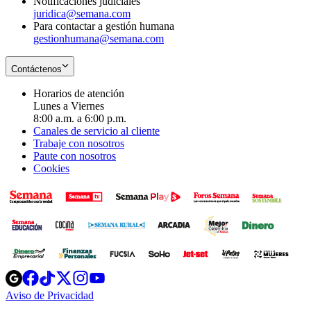
Notificaciones judiciales
juridica@semana.com
Para contactar a gestión humana
gestionhumana@semana.com
Contáctenos
Horarios de atención
Lunes a Viernes
8:00 a.m. a 6:00 p.m.
Canales de servicio al cliente
Trabaje con nosotros
Paute con nosotros
Cookies
Opens
Opens
Opens
Opens
Opens
in
in
in
in
in
Aviso de Privacidad
Opens
new
new
new
new
new
in