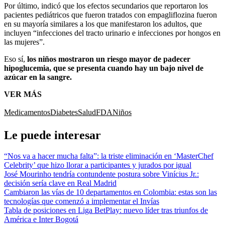
Por último, indicó que los efectos secundarios que reportaron los
pacientes pediátricos que fueron tratados con empagliflozina fueron
en su mayoría similares a los que manifestaron los adultos, que
incluyen “infecciones del tracto urinario e infecciones por hongos en
las mujeres”.
Eso sí,
los niños mostraron un riesgo mayor de padecer
hipoglucemia, que se presenta cuando hay un bajo nivel de
azúcar en la sangre.
VER MÁS
Medicamentos
Diabetes
Salud
FDA
Niños
Le puede interesar
“Nos va a hacer mucha falta”: la triste eliminación en ‘MasterChef
Celebrity’ que hizo llorar a participantes y jurados por igual
José Mourinho tendría contundente postura sobre Vinícius Jr.:
decisión sería clave en Real Madrid
Cambiaron las vías de 10 departamentos en Colombia: estas son las
tecnologías que comenzó a implementar el Invías
Tabla de posiciones en Liga BetPlay: nuevo líder tras triunfos de
América e Inter Bogotá