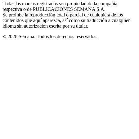
window
window
window
window
window
Todas las marcas registradas son propiedad de la compañía
new
respectiva o de PUBLICACIONES SEMANA S.A.
window
Se prohíbe la reproducción total o parcial de cualquiera de los
contenidos que aquí aparezca, así como su traducción a cualquier
idioma sin autorización escrita por su titular.
© 2026 Semana. Todos los derechos reservados.