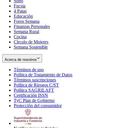
Soho
Opens
Fucsia
in
Opens
4 Patas
new
in
Educación
window
new
Foros Semana
window
Finanzas Personales
Semana Rural
Cocina
Círculo de Mujeres
Semana Sostenible
Acerca de nosotros
Términos de uso
Opens
Política de Tratamiento de Datos
in
Opens
Términos suscripciones
new
Opens
in
Política de Riesgos C/ST
window
in
Opens
new
Política SAGRILAFT
Opens
new
in
window
Certificación ISSN
Opens
in
window
new
TyC Plan de Gobierno
in
new
Opens
window
Protección del consumidor
new
window
in
Opens
window
new
in
window
new
window