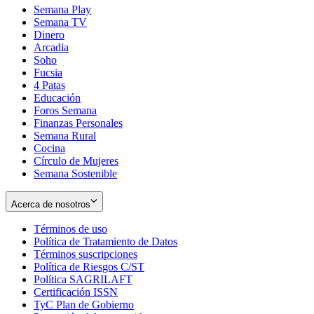
Semana Play
Semana TV
Dinero
Arcadia
Soho
Opens
Fucsia
in
Opens
4 Patas
new
in
Educación
window
new
Foros Semana
window
Finanzas Personales
Semana Rural
Cocina
Círculo de Mujeres
Semana Sostenible
Acerca de nosotros
Términos de uso
Opens
Política de Tratamiento de Datos
in
Opens
Términos suscripciones
new
Opens
in
Política de Riesgos C/ST
window
in
Opens
new
Política SAGRILAFT
Opens
new
in
window
Certificación ISSN
Opens
in
window
new
TyC Plan de Gobierno
in
new
Opens
window