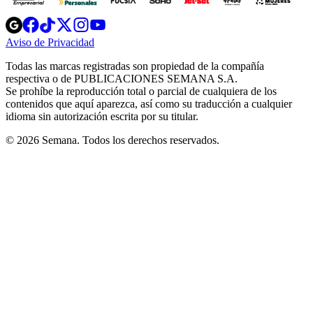
Opens
Opens
Opens
Opens
Opens
in
in
in
in
in
Aviso de Privacidad
Opens
new
new
new
new
new
in
window
window
window
window
window
Todas las marcas registradas son propiedad de la compañía
new
respectiva o de PUBLICACIONES SEMANA S.A.
window
Se prohíbe la reproducción total o parcial de cualquiera de los
contenidos que aquí aparezca, así como su traducción a cualquier
idioma sin autorización escrita por su titular.
© 2026 Semana. Todos los derechos reservados.