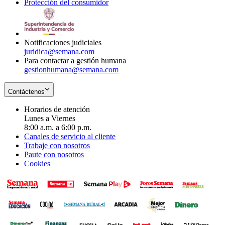
Protección del consumidor
new
window
in
Opens
window
new
in
window
new
window
Notificaciones judiciales
juridica@semana.com
Para contactar a gestión humana
gestionhumana@semana.com
Contáctenos
Horarios de atención
Lunes a Viernes
8:00 a.m. a 6:00 p.m.
Canales de servicio al cliente
Trabaje con nosotros
Paute con nosotros
Cookies