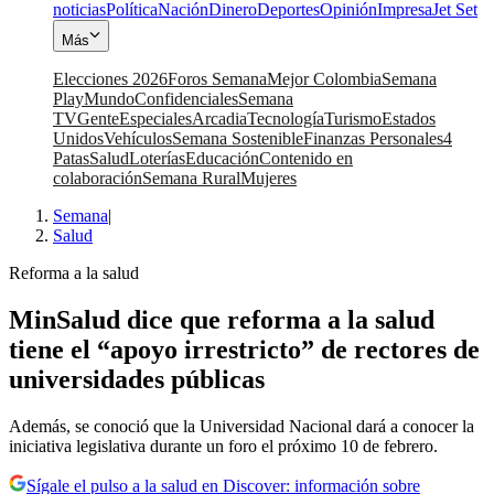
noticias
Política
Nación
Dinero
Deportes
Opinión
Impresa
Jet Set
Más
Elecciones 2026
Foros Semana
Mejor Colombia
Semana
Play
Mundo
Confidenciales
Semana
TV
Gente
Especiales
Arcadia
Tecnología
Turismo
Estados
Unidos
Vehículos
Semana Sostenible
Finanzas Personales
4
Patas
Salud
Loterías
Educación
Contenido en
colaboración
Semana Rural
Mujeres
Semana
|
Salud
Reforma a la salud
MinSalud dice que reforma a la salud
tiene el “apoyo irrestricto” de rectores de
universidades públicas
Además, se conoció que la Universidad Nacional dará a conocer la
iniciativa legislativa durante un foro el próximo 10 de febrero.
Sígale el pulso a la salud en Discover: información sobre