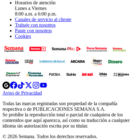
Horarios de atención
Lunes a Viernes
8:00 a.m. a 6:00 p.m.
Canales de servicio al cliente
Trabaje con nosotros
Paute con nosotros
Cookies
Opens
Opens
Opens
Opens
Opens
in
in
in
in
in
Aviso de Privacidad
Opens
new
new
new
new
new
in
window
window
window
window
window
Todas las marcas registradas son propiedad de la compañía
new
respectiva o de PUBLICACIONES SEMANA S.A.
window
Se prohíbe la reproducción total o parcial de cualquiera de los
contenidos que aquí aparezca, así como su traducción a cualquier
idioma sin autorización escrita por su titular.
© 2026 Semana. Todos los derechos reservados.