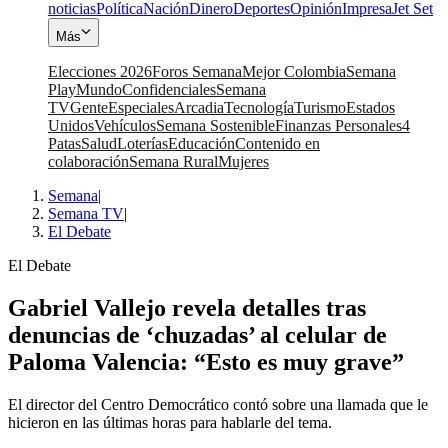
noticias
Política
Nación
Dinero
Deportes
Opinión
Impresa
Jet Set
Más
Elecciones 2026
Foros Semana
Mejor Colombia
Semana
Play
Mundo
Confidenciales
Semana
TV
Gente
Especiales
Arcadia
Tecnología
Turismo
Estados
Unidos
Vehículos
Semana Sostenible
Finanzas Personales
4
Patas
Salud
Loterías
Educación
Contenido en
colaboración
Semana Rural
Mujeres
Semana
|
Semana TV
|
El Debate
El Debate
Gabriel Vallejo revela detalles tras
denuncias de ‘chuzadas’ al celular de
Paloma Valencia: “Esto es muy grave”
El director del Centro Democrático contó sobre una llamada que le
hicieron en las últimas horas para hablarle del tema.