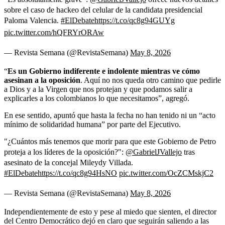
sobre el caso de hackeo del celular de la candidata presidencial
Paloma Valencia.
#ElDebate
https://t.co/qc8g94GUYg
pic.twitter.com/hQFRYrORAw
— Revista Semana (@RevistaSemana)
May 8, 2026
“
Es un Gobierno indiferente e indolente mientras ve cómo
asesinan a la oposición
. Aquí no nos queda otro camino que pedirle
a Dios y a la Virgen que nos protejan y que podamos salir a
explicarles a los colombianos lo que necesitamos”, agregó.
En ese sentido, apuntó que hasta la fecha no han tenido ni un “acto
mínimo de solidaridad humana” por parte del Ejecutivo.
"¿Cuántos más tenemos que morir para que este Gobierno de Petro
proteja a los líderes de la oposición?":
@GabrielJVallejo
tras
asesinato de la concejal Mileydy Villada.
#ElDebate
https://t.co/qc8g94HsNO
pic.twitter.com/OcZCMskjC2
— Revista Semana (@RevistaSemana)
May 8, 2026
Independientemente de esto y pese al miedo que sienten, el director
del Centro Democrático dejó en claro que seguirán saliendo a las