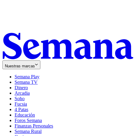
Nuestras marcas
Semana Play
Semana TV
Dinero
Arcadia
Soho
Opens
Fucsia
in
Opens
4 Patas
new
in
Educación
window
new
Foros Semana
window
Finanzas Personales
Semana Rural