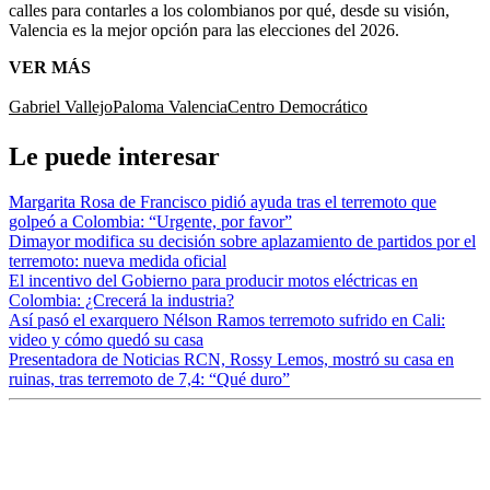
calles para contarles a los colombianos por qué, desde su visión,
Valencia es la mejor opción para las elecciones del 2026.
VER MÁS
Gabriel Vallejo
Paloma Valencia
Centro Democrático
Le puede interesar
Margarita Rosa de Francisco pidió ayuda tras el terremoto que
golpeó a Colombia: “Urgente, por favor”
Dimayor modifica su decisión sobre aplazamiento de partidos por el
terremoto: nueva medida oficial
El incentivo del Gobierno para producir motos eléctricas en
Colombia: ¿Crecerá la industria?
Así pasó el exarquero Nélson Ramos terremoto sufrido en Cali:
video y cómo quedó su casa
Presentadora de Noticias RCN, Rossy Lemos, mostró su casa en
ruinas, tras terremoto de 7,4: “Qué duro”