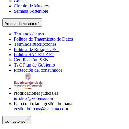
Cocina
Círculo de Mujeres
Semana Sostenible
Acerca de nosotros
Términos de uso
Opens
Política de Tratamiento de Datos
in
Opens
Términos suscripciones
new
Opens
in
Política de Riesgos C/ST
window
in
Opens
new
Política SAGRILAFT
Opens
new
in
window
Certificación ISSN
Opens
in
window
new
TyC Plan de Gobierno
in
new
Opens
window
Protección del consumidor
new
window
in
Opens
window
new
in
window
new
window
Notificaciones judiciales
juridica@semana.com
Para contactar a gestión humana
gestionhumana@semana.com
Contáctenos