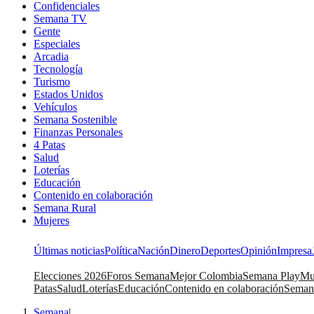
Confidenciales
Semana TV
Gente
Especiales
Arcadia
Tecnología
Turismo
Estados Unidos
Vehículos
Semana Sostenible
Finanzas Personales
4 Patas
Salud
Loterías
Educación
Contenido en colaboración
Semana Rural
Mujeres
Últimas noticias
Política
Nación
Dinero
Deportes
Opinión
Impresa
Elecciones 2026
Foros Semana
Mejor Colombia
Semana Play
Mu
Patas
Salud
Loterías
Educación
Contenido en colaboración
Seman
Semana
|