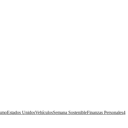
ismo
Estados Unidos
Vehículos
Semana Sostenible
Finanzas Personales
4