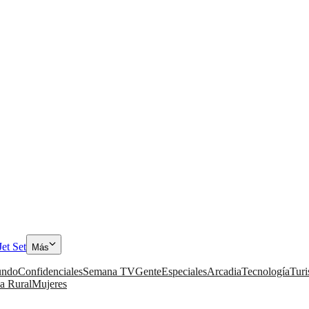
Jet Set
Más
ndo
Confidenciales
Semana TV
Gente
Especiales
Arcadia
Tecnología
Tur
a Rural
Mujeres