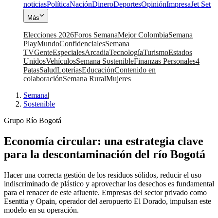
noticias
Política
Nación
Dinero
Deportes
Opinión
Impresa
Jet Set
Más
Elecciones 2026
Foros Semana
Mejor Colombia
Semana
Play
Mundo
Confidenciales
Semana
TV
Gente
Especiales
Arcadia
Tecnología
Turismo
Estados
Unidos
Vehículos
Semana Sostenible
Finanzas Personales
4
Patas
Salud
Loterías
Educación
Contenido en
colaboración
Semana Rural
Mujeres
Semana
|
Sostenible
Grupo Río Bogotá
Economía circular: una estrategia clave
para la descontaminación del río Bogotá
Hacer una correcta gestión de los residuos sólidos, reducir el uso
indiscriminado de plástico y aprovechar los desechos es fundamental
para el renacer de este afluente. Empresas del sector privado como
Esenttia y Opain, operador del aeropuerto El Dorado, impulsan este
modelo en su operación.