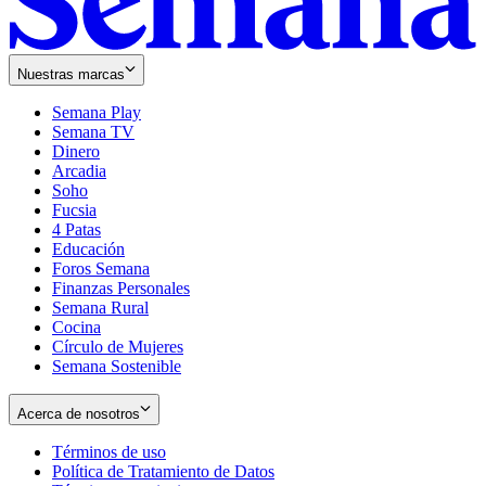
Nuestras marcas
Semana Play
Semana TV
Dinero
Arcadia
Soho
Opens
Fucsia
in
Opens
4 Patas
new
in
Educación
window
new
Foros Semana
window
Finanzas Personales
Semana Rural
Cocina
Círculo de Mujeres
Semana Sostenible
Acerca de nosotros
Términos de uso
Opens
Política de Tratamiento de Datos
in
Opens