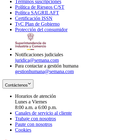
Términos suscripciones
new
Opens
in
Política de Riesgos C/ST
window
in
Opens
new
Política SAGRILAFT
Opens
new
in
window
Certificación ISSN
Opens
in
window
new
TyC Plan de Gobierno
in
new
Opens
window
Protección del consumidor
new
window
in
Opens
window
new
in
window
new
window
Notificaciones judiciales
juridica@semana.com
Para contactar a gestión humana
gestionhumana@semana.com
Contáctenos
Horarios de atención
Lunes a Viernes
8:00 a.m. a 6:00 p.m.
Canales de servicio al cliente
Trabaje con nosotros
Paute con nosotros
Cookies