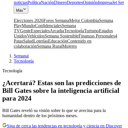
noticias
Política
Nación
Dinero
Deportes
Opinión
Impresa
Jet Set
Más
Elecciones 2026
Foros Semana
Mejor Colombia
Semana
Play
Mundo
Confidenciales
Semana
TV
Gente
Especiales
Arcadia
Tecnología
Turismo
Estados
Unidos
Vehículos
Semana Sostenible
Finanzas Personales
4
Patas
Salud
Loterías
Educación
Contenido en
colaboración
Semana Rural
Mujeres
Semana
|
Tecnología
Tecnología
¿Acertará? Estas son las predicciones de
Bill Gates sobre la inteligencia artificial
para 2024
Bill Gates reveló su visión sobre lo que se avecina para la
humanidad dentro de los próximos meses.
Siga de cerca las tendencias en tecnología y ciencia en Discover