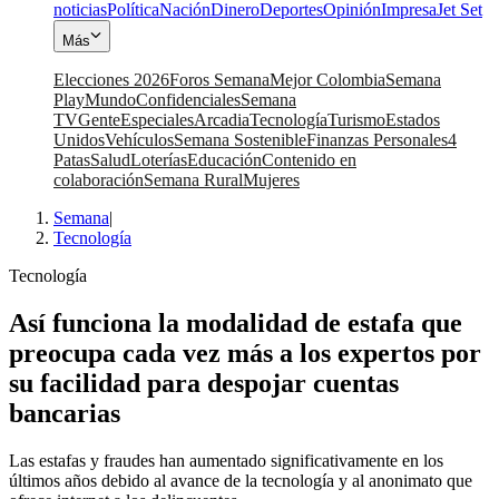
noticias
Política
Nación
Dinero
Deportes
Opinión
Impresa
Jet Set
Más
Elecciones 2026
Foros Semana
Mejor Colombia
Semana
Play
Mundo
Confidenciales
Semana
TV
Gente
Especiales
Arcadia
Tecnología
Turismo
Estados
Unidos
Vehículos
Semana Sostenible
Finanzas Personales
4
Patas
Salud
Loterías
Educación
Contenido en
colaboración
Semana Rural
Mujeres
Semana
|
Tecnología
Tecnología
Así funciona la modalidad de estafa que
preocupa cada vez más a los expertos por
su facilidad para despojar cuentas
bancarias
Las estafas y fraudes han aumentado significativamente en los
últimos años debido al avance de la tecnología y al anonimato que