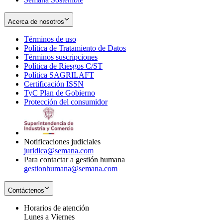
Acerca de nosotros
Términos de uso
Opens
Política de Tratamiento de Datos
in
Opens
Términos suscripciones
new
Opens
in
Política de Riesgos C/ST
window
in
Opens
new
Política SAGRILAFT
Opens
new
in
window
Certificación ISSN
Opens
in
window
new
TyC Plan de Gobierno
in
new
Opens
window
Protección del consumidor
new
window
in
Opens
window
new
in
window
new
window
Notificaciones judiciales
juridica@semana.com
Para contactar a gestión humana
gestionhumana@semana.com
Contáctenos
Horarios de atención
Lunes a Viernes