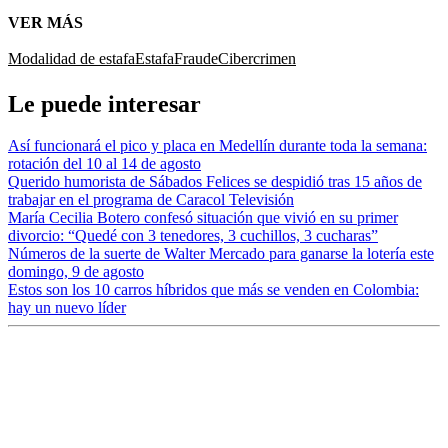
VER MÁS
Modalidad de estafa
Estafa
Fraude
Cibercrimen
Le puede interesar
Así funcionará el pico y placa en Medellín durante toda la semana:
rotación del 10 al 14 de agosto
Querido humorista de Sábados Felices se despidió tras 15 años de
trabajar en el programa de Caracol Televisión
María Cecilia Botero confesó situación que vivió en su primer
divorcio: “Quedé con 3 tenedores, 3 cuchillos, 3 cucharas”
Números de la suerte de Walter Mercado para ganarse la lotería este
domingo, 9 de agosto
Estos son los 10 carros híbridos que más se venden en Colombia:
hay un nuevo líder