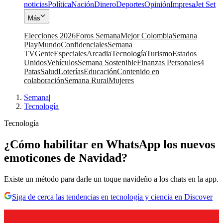
noticias
Política
Nación
Dinero
Deportes
Opinión
Impresa
Jet Set
Más
Elecciones 2026
Foros Semana
Mejor Colombia
Semana
Play
Mundo
Confidenciales
Semana
TV
Gente
Especiales
Arcadia
Tecnología
Turismo
Estados
Unidos
Vehículos
Semana Sostenible
Finanzas Personales
4
Patas
Salud
Loterías
Educación
Contenido en
colaboración
Semana Rural
Mujeres
Semana
|
Tecnología
Tecnología
¿Cómo habilitar en WhatsApp los nuevos
emoticones de Navidad?
Existe un método para darle un toque navideño a los chats en la app.
Siga de cerca las tendencias en tecnología y ciencia en Discover