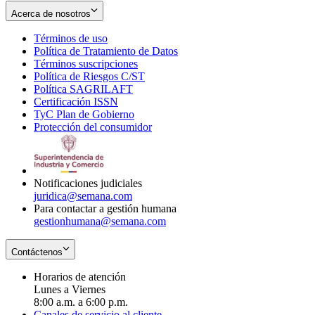
Acerca de nosotros
Términos de uso
Opens
Política de Tratamiento de Datos
in
Opens
Términos suscripciones
new
Opens
in
Política de Riesgos C/ST
window
in
Opens
new
Política SAGRILAFT
Opens
new
in
window
Certificación ISSN
Opens
in
window
new
TyC Plan de Gobierno
in
new
Opens
window
Protección del consumidor
new
window
in
Opens
window
new
in
window
new
window
Notificaciones judiciales
juridica@semana.com
Para contactar a gestión humana
gestionhumana@semana.com
Contáctenos
Horarios de atención
Lunes a Viernes
8:00 a.m. a 6:00 p.m.
Canales de servicio al cliente