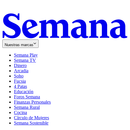
Nuestras marcas
Semana Play
Semana TV
Dinero
Arcadia
Soho
Opens
Fucsia
in
Opens
4 Patas
new
in
Educación
window
new
Foros Semana
window
Finanzas Personales
Semana Rural
Cocina
Círculo de Mujeres
Semana Sostenible