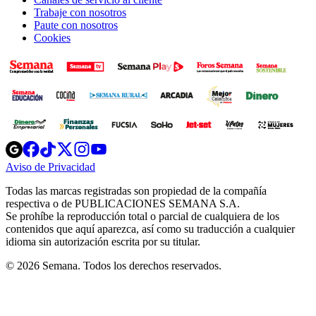
Trabaje con nosotros
Paute con nosotros
Cookies
Opens
Opens
Opens
Opens
Opens
in
in
in
in
in
Aviso de Privacidad
Opens
new
new
new
new
new
in
window
window
window
window
window
Todas las marcas registradas son propiedad de la compañía
new
respectiva o de PUBLICACIONES SEMANA S.A.
window
Se prohíbe la reproducción total o parcial de cualquiera de los
contenidos que aquí aparezca, así como su traducción a cualquier
idioma sin autorización escrita por su titular.
© 2026 Semana. Todos los derechos reservados.