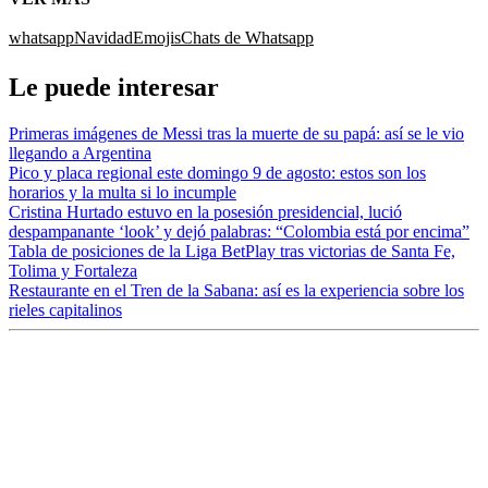
whatsapp
Navidad
Emojis
Chats de Whatsapp
Le puede interesar
Primeras imágenes de Messi tras la muerte de su papá: así se le vio
llegando a Argentina
Pico y placa regional este domingo 9 de agosto: estos son los
horarios y la multa si lo incumple
Cristina Hurtado estuvo en la posesión presidencial, lució
despampanante ‘look’ y dejó palabras: “Colombia está por encima”
Tabla de posiciones de la Liga BetPlay tras victorias de Santa Fe,
Tolima y Fortaleza
Restaurante en el Tren de la Sabana: así es la experiencia sobre los
rieles capitalinos