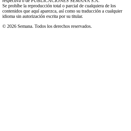
respectiva o de PUBLICACIONES SEMANA S.A.
window
Se prohíbe la reproducción total o parcial de cualquiera de los
contenidos que aquí aparezca, así como su traducción a cualquier
idioma sin autorización escrita por su titular.
© 2026 Semana. Todos los derechos reservados.