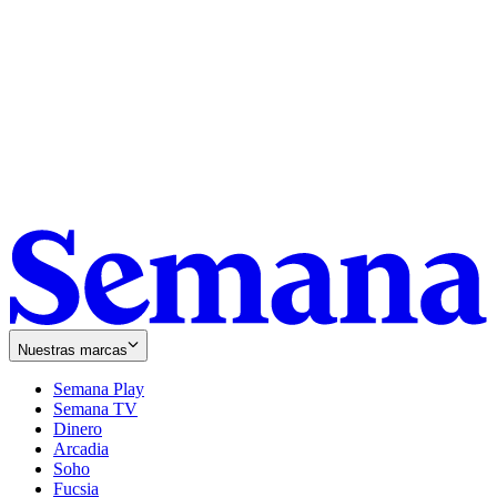
Nuestras marcas
Semana Play
Semana TV
Dinero
Arcadia
Soho
Opens
Fucsia
in
Opens