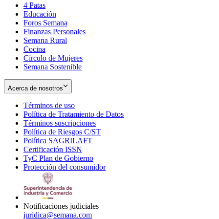
4 Patas
new
in
Educación
window
new
Foros Semana
window
Finanzas Personales
Semana Rural
Cocina
Círculo de Mujeres
Semana Sostenible
Acerca de nosotros
Términos de uso
Opens
Política de Tratamiento de Datos
in
Opens
Términos suscripciones
new
Opens
in
Política de Riesgos C/ST
window
in
Opens
new
Política SAGRILAFT
Opens
new
in
window
Certificación ISSN
Opens
in
window
new
TyC Plan de Gobierno
in
new
Opens
window
Protección del consumidor
new
window
in
Opens
window
new
in
window
new
window
Notificaciones judiciales
juridica@semana.com