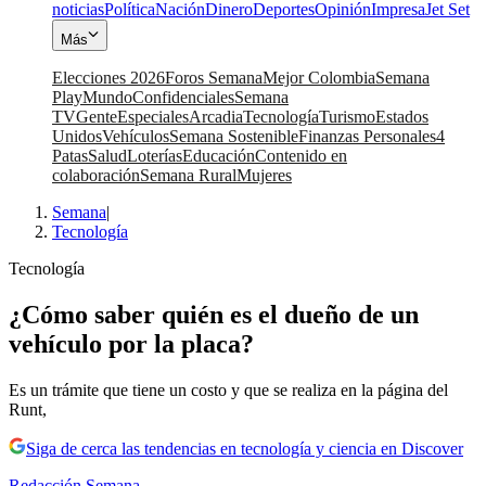
noticias
Política
Nación
Dinero
Deportes
Opinión
Impresa
Jet Set
Más
Elecciones 2026
Foros Semana
Mejor Colombia
Semana
Play
Mundo
Confidenciales
Semana
TV
Gente
Especiales
Arcadia
Tecnología
Turismo
Estados
Unidos
Vehículos
Semana Sostenible
Finanzas Personales
4
Patas
Salud
Loterías
Educación
Contenido en
colaboración
Semana Rural
Mujeres
Semana
|
Tecnología
Tecnología
¿Cómo saber quién es el dueño de un
vehículo por la placa?
Es un trámite que tiene un costo y que se realiza en la página del
Runt,
Siga de cerca las tendencias en tecnología y ciencia en Discover
Redacción Semana