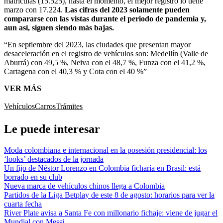
matrículas (15.525), hasta el momento, el mejor registro lo tiene
marzo con 17.224.
Las cifras del 2023 solamente pueden
compararse con las vistas durante el periodo de pandemia y,
aun así, siguen siendo más bajas.
“En septiembre del 2023, las ciudades que presentan mayor
desaceleración en el registro de vehículos son: Medellín (Valle de
Aburrá) con 49,5 %, Neiva con el 48,7 %, Funza con el 41,2 %,
Cartagena con el 40,3 % y Cota con el 40 %”
VER MÁS
Vehículos
Carros
Trámites
Le puede interesar
Moda colombiana e internacional en la posesión presidencial: los
‘looks’ destacados de la jornada
Un fijo de Néstor Lorenzo en Colombia ficharía en Brasil: está
borrado en su club
Nueva marca de vehículos chinos llega a Colombia
Partidos de la Liga Betplay de este 8 de agosto: horarios para ver la
cuarta fecha
River Plate avisa a Santa Fe con millonario fichaje: viene de jugar el
Mundial con Messi