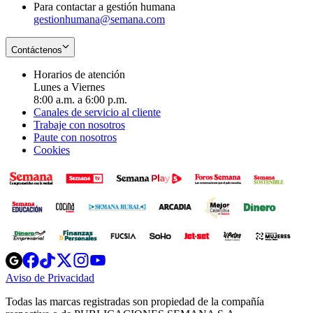
Para contactar a gestión humana
gestionhumana@semana.com
Contáctenos
Horarios de atención
Lunes a Viernes
8:00 a.m. a 6:00 p.m.
Canales de servicio al cliente
Trabaje con nosotros
Paute con nosotros
Cookies
Opens
Opens
Opens
Opens
Opens
in
in
in
in
in
Aviso de Privacidad
Opens
new
new
new
new
new
in
window
window
window
window
window
Todas las marcas registradas son propiedad de la compañía
new