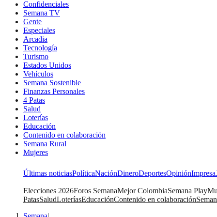
Confidenciales
Semana TV
Gente
Especiales
Arcadia
Tecnología
Turismo
Estados Unidos
Vehículos
Semana Sostenible
Finanzas Personales
4 Patas
Salud
Loterías
Educación
Contenido en colaboración
Semana Rural
Mujeres
Últimas noticias
Política
Nación
Dinero
Deportes
Opinión
Impresa
Elecciones 2026
Foros Semana
Mejor Colombia
Semana Play
Mu
Patas
Salud
Loterías
Educación
Contenido en colaboración
Seman
Semana
|