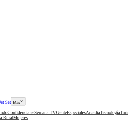
Jet Set
Más
ndo
Confidenciales
Semana TV
Gente
Especiales
Arcadia
Tecnología
Tur
a Rural
Mujeres