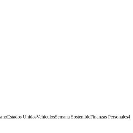
ismo
Estados Unidos
Vehículos
Semana Sostenible
Finanzas Personales
4