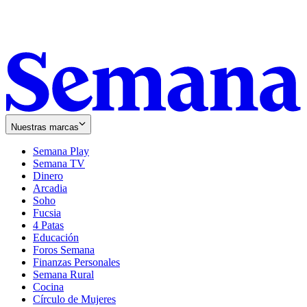
Nuestras marcas
Semana Play
Semana TV
Dinero
Arcadia
Soho
Opens
Fucsia
in
Opens
4 Patas
new
in
Educación
window
new
Foros Semana
window
Finanzas Personales
Semana Rural
Cocina
Círculo de Mujeres