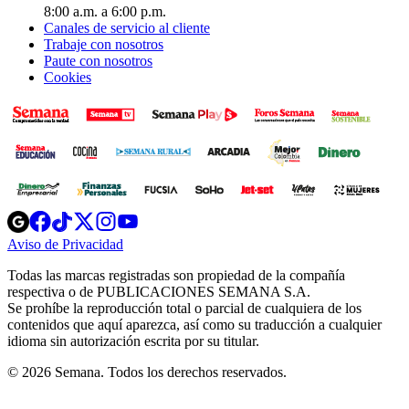
8:00 a.m. a 6:00 p.m.
Canales de servicio al cliente
Trabaje con nosotros
Paute con nosotros
Cookies
Opens
Opens
Opens
Opens
Opens
in
in
in
in
in
Aviso de Privacidad
Opens
new
new
new
new
new
in
window
window
window
window
window
Todas las marcas registradas son propiedad de la compañía
new
respectiva o de PUBLICACIONES SEMANA S.A.
window
Se prohíbe la reproducción total o parcial de cualquiera de los
contenidos que aquí aparezca, así como su traducción a cualquier
idioma sin autorización escrita por su titular.
© 2026 Semana. Todos los derechos reservados.