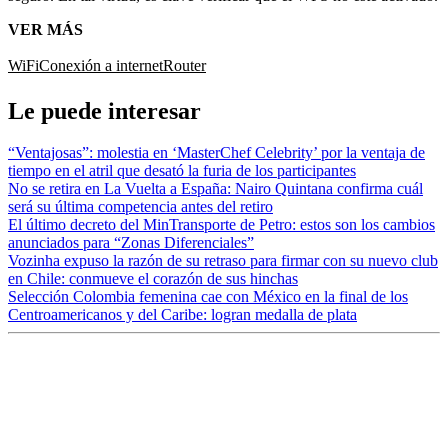
VER MÁS
WiFi
Conexión a internet
Router
Le puede interesar
“Ventajosas”: molestia en ‘MasterChef Celebrity’ por la ventaja de
tiempo en el atril que desató la furia de los participantes
No se retira en La Vuelta a España: Nairo Quintana confirma cuál
será su última competencia antes del retiro
El último decreto del MinTransporte de Petro: estos son los cambios
anunciados para “Zonas Diferenciales”
Vozinha expuso la razón de su retraso para firmar con su nuevo club
en Chile: conmueve el corazón de sus hinchas
Selección Colombia femenina cae con México en la final de los
Centroamericanos y del Caribe: logran medalla de plata