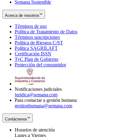
Semana Sostenible
Acerca de nosotros
Términos de uso
Opens
Política de Tratamiento de Datos
in
Opens
Términos suscripciones
new
Opens
in
Política de Riesgos C/ST
window
in
Opens
new
Política SAGRILAFT
Opens
new
in
window
Certificación ISSN
Opens
in
window
new
TyC Plan de Gobierno
in
new
Opens
window
Protección del consumidor
new
window
in
Opens
window
new
in
window
new
window
Notificaciones judiciales
juridica@semana.com
Para contactar a gestión humana
gestionhumana@semana.com
Contáctenos
Horarios de atención
Lunes a Viernes