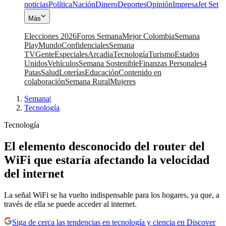
noticias
Política
Nación
Dinero
Deportes
Opinión
Impresa
Jet Set
Más
Elecciones 2026
Foros Semana
Mejor Colombia
Semana
Play
Mundo
Confidenciales
Semana
TV
Gente
Especiales
Arcadia
Tecnología
Turismo
Estados
Unidos
Vehículos
Semana Sostenible
Finanzas Personales
4
Patas
Salud
Loterías
Educación
Contenido en
colaboración
Semana Rural
Mujeres
Semana
|
Tecnología
Tecnología
El elemento desconocido del router del
WiFi que estaría afectando la velocidad
del internet
La señal WiFi se ha vuelto indispensable para los hogares, ya que, a
través de ella se puede acceder al internet.
Siga de cerca las tendencias en tecnología y ciencia en Discover